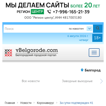
ООО "Регион центр", ИНН 4817003180
по новостям
6 августа 2026 г.
18+
четверг
Toggle
navigat
Белгород
Все новости
Заводные выходные
Главная
Новости
Коронавирус
За сутки подтвержден 41