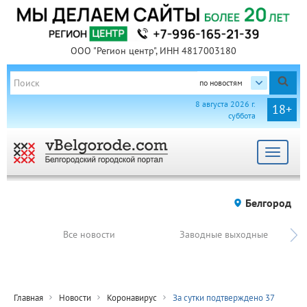
ООО "Регион центр", ИНН 4817003180
по новостям
8 августа 2026 г.
18+
суббота
Toggle
navigat
Белгород
Все новости
Заводные выходные
Главная
Новости
Коронавирус
За сутки подтверждено 37