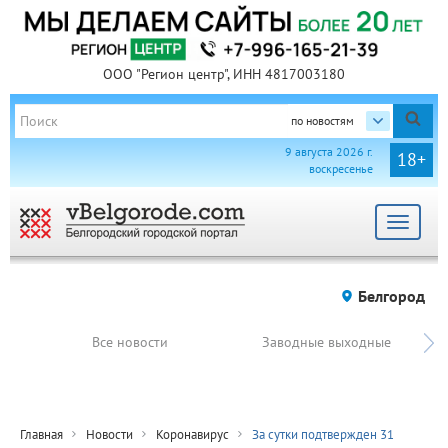
ООО "Регион центр", ИНН 4817003180
по новостям
9 августа 2026 г.
18+
воскресенье
Toggle
navigat
Белгород
Все новости
Заводные выходные
Главная
Новости
Коронавирус
За сутки подтвержден 31