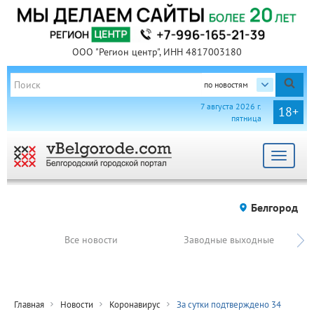
ООО "Регион центр", ИНН 4817003180
по новостям
7 августа 2026 г.
18+
пятница
Toggle
navigat
Белгород
Все новости
Заводные выходные
Главная
Новости
Коронавирус
За сутки подтверждено 34