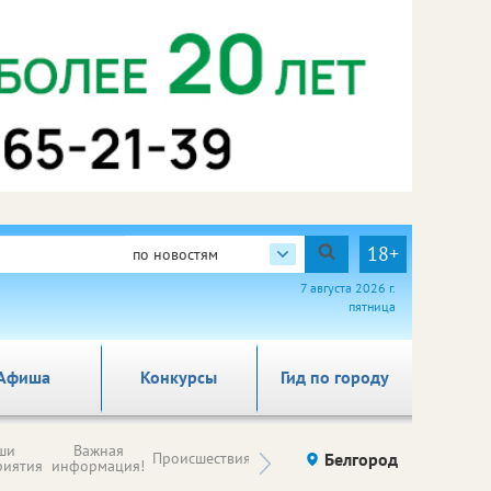
18+
по новостям
7 августа 2026 г.
пятница
Афиша
Конкурсы
Гид по городу
Новости
ши
Важная
Происшествия
Здоровье
Белгород
Ку
компаний (на
риятия
информация!
правах
рекламы)