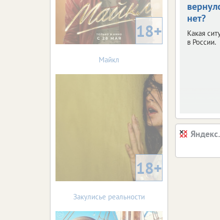
вернул
нет?
18+
Какая сит
в России.
Майкл
Яндекс
18+
Закулисье реальности