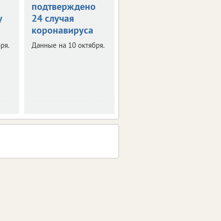
подтверждено
коронавирус
у
24 случая
подтвержден у
коронавируса
399 человек
ря.
Данные на 10 октября.
Данные на 7 октября.