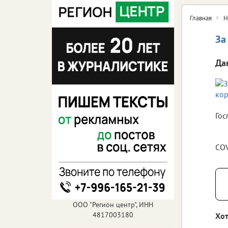
Главная
Н
За
Да
Гос
COV
ООО "Регион центр", ИНН
4817003180
Хот