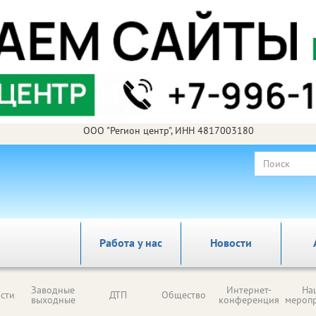
ООО "Регион центр", ИНН 4817003180
Работа у нас
Новости
Заводные
Интернет-
На
сти
ДТП
Общество
выходные
конференция
мероп