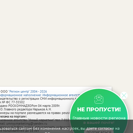
 ООО
"Регион центр" 2004 - 2026
нформационное наполнение: Информационное агентство vRossii.ru
видетельство о регистрации СМИ информационного агентства vRossii.ru
А № ФС 77‑35502
ыдано РОСКОМНАДЗОРом 04 марта 2009г.
НЕ ПРОПУСТИ!
 О. Главного редактора Нарыков А. Н.
аннеры на портале размещаются на правах рекламы.
еклама на портале:
Главные новости региона
екламное агентство "Умный маркетинг" тел. 7-910-267-70-40,
в вашей почте!
mail: umnyy.marketing@yandex.ru
тдельные публикации могут содержать информацию, не предназначенную
зоваться сайтом без изменения настроек, вы даете согласие на
ля пользователей до 18 лет.
ПОДПИСАТЬСЯ