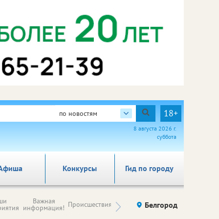
18+
по новостям
8 августа 2026 г.
суббота
Афиша
Конкурсы
Гид по городу
Новости
ши
Важная
Происшествия
Здоровье
Белгород
Ку
компаний (на
риятия
информация!
правах
рекламы)