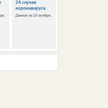
у
24 случая
подтвержден у
коронавируса
399 человек
ря.
Данные на 10 октября.
Данные на 7 октября.