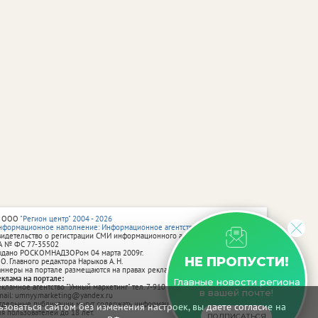
 ООО
"Регион центр" 2004 - 2026
нформационное наполнение: Информационное агентство vRossii.ru
видетельство о регистрации СМИ информационного агентства vRossii.ru
А № ФС 77‑35502
ыдано РОСКОМНАДЗОРом 04 марта 2009г.
НЕ ПРОПУСТИ!
 О. Главного редактора Нарыков А. Н.
аннеры на портале размещаются на правах рекламы.
еклама на портале:
Главные новости региона
екламное агентство "Умный маркетинг" тел. 7-910-267-70-40,
в вашей почте!
mail: umnyy.marketing@yandex.ru
тдельные публикации могут содержать информацию, не предназначенную
зоваться сайтом без изменения настроек, вы даете согласие на
ля пользователей до 18 лет.
ПОДПИСАТЬСЯ