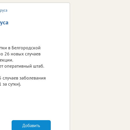
ируса
уса
тки в Белгородской
о 26 новых случаев
екции.
ет оперативный штаб.
5 случаев заболевания
за сутки).
Добавить