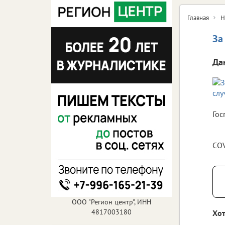
Главная
Н
За
Да
Гос
COV
ООО "Регион центр", ИНН
4817003180
Хот