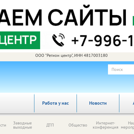
ООО "Регион центр", ИНН 4817003180
Работа у нас
Новости
Заводные
Интернет-
На
сти
ДТП
Общество
выходные
конференция
мероп