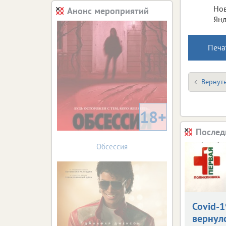
Нов
Анонс мероприятий
Янд
Печа
Вернуть
18+
Послед
Обсессия
Covid-1
вернул