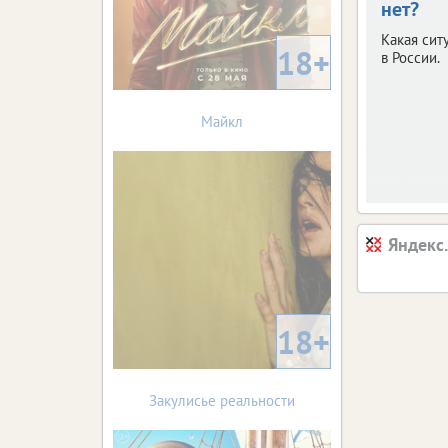
нет?
Какая сит
18+
в России.
Майкл
Яндекс
18+
Закулисье реальности