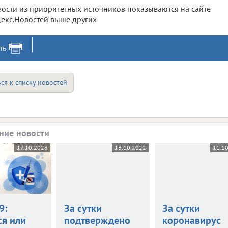
ости из приоритетных источников показываются на сайте
екс.Новостей выше других
ть
ся к списку новостей
ние новости
17.10.2023
13.10.2022
11.1
9:
За сутки
За сутки
ся или
подтверждено
коронавирус