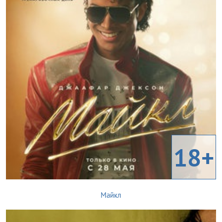
18+
Майкл