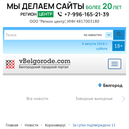
ООО "Регион центр", ИНН 4817003180
по новостям
8 августа 2026 г.
18+
суббота
Toggle
navigat
Белгород
Все новости
Заводные выходные
Главная
Новости
Коронавирус
За сутки подтверждено 15