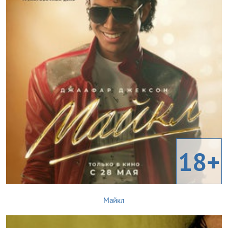
18+
Майкл