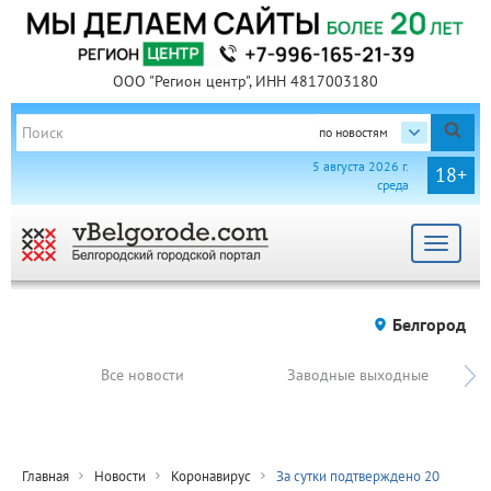
ООО "Регион центр", ИНН 4817003180
по новостям
5 августа 2026 г.
18+
среда
Toggle
navigat
Белгород
Все новости
Заводные выходные
Главная
Новости
Коронавирус
За сутки подтверждено 20