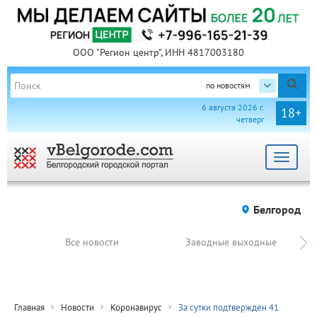
ООО "Регион центр", ИНН 4817003180
по новостям
6 августа 2026 г.
18+
четверг
Toggle
navigat
Белгород
Все новости
Заводные выходные
Главная
Новости
Коронавирус
За сутки подтвержден 41