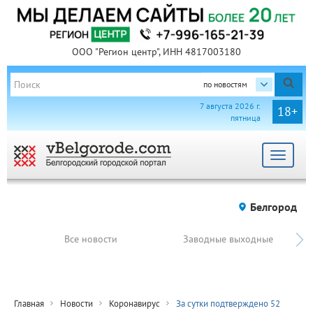
ООО "Регион центр", ИНН 4817003180
по новостям
7 августа 2026 г.
18+
пятница
Toggle
navigat
Белгород
Все новости
Заводные выходные
Главная
Новости
Коронавирус
За сутки подтверждено 52