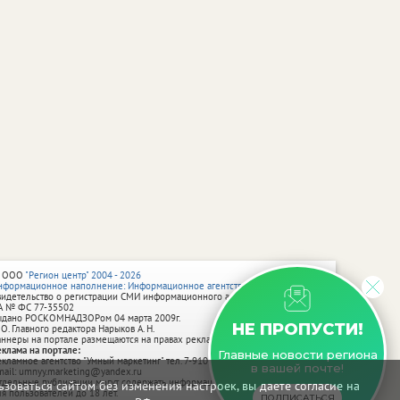
 ООО
"Регион центр" 2004 - 2026
нформационное наполнение: Информационное агентство vRossii.ru
видетельство о регистрации СМИ информационного агентства vRossii.ru
А № ФС 77‑35502
ыдано РОСКОМНАДЗОРом 04 марта 2009г.
НЕ ПРОПУСТИ!
 О. Главного редактора Нарыков А. Н.
аннеры на портале размещаются на правах рекламы.
еклама на портале:
Главные новости региона
екламное агентство "Умный маркетинг" тел. 7-910-267-70-40,
в вашей почте!
mail: umnyy.marketing@yandex.ru
тдельные публикации могут содержать информацию, не предназначенную
зоваться сайтом без изменения настроек, вы даете согласие на
ля пользователей до 18 лет.
ПОДПИСАТЬСЯ