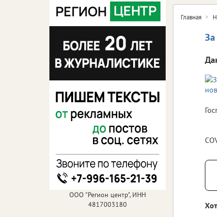
Главная
Н
За
Да
Гос
COV
ООО "Регион центр", ИНН
4817003180
Хот