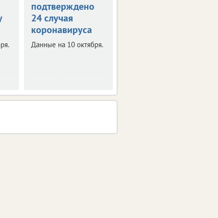
подтверждено
коронавирус
у
24 случая
подтвержден у
коронавируса
399 человек
ря.
Данные на 10 октября.
Данные на 7 октября.