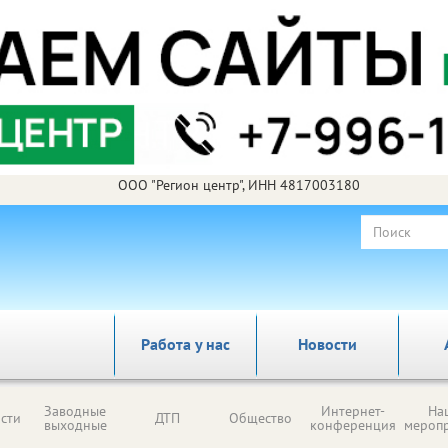
ООО "Регион центр", ИНН 4817003180
Работа у нас
Новости
Заводные
Интернет-
На
сти
ДТП
Общество
выходные
конференция
мероп