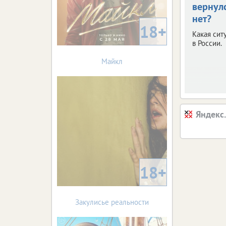
вернул
нет?
18+
Какая сит
в России.
Майкл
Яндекс
18+
Закулисье реальности