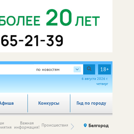
18+
по новостям
6 августа 2026 г.
четверг
Афиша
Конкурсы
Гид по городу
Новости
ши
Важная
Происшествия
Здоровье
Белгород
Ку
компаний (на
риятия
информация!
правах
рекламы)