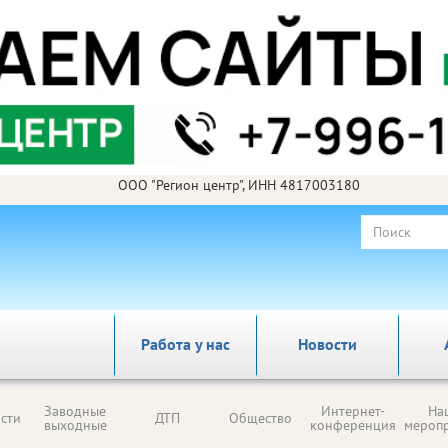
ООО "Регион центр", ИНН 4817003180
Работа у нас
Новости
Заводные
Интернет-
На
сти
ДТП
Общество
выходные
конференция
мероп