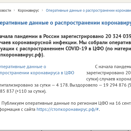
овости
Коронавирус
Оперативные данные о распространении коронав
еративные данные о распространении коронавир
начала пандемии в России зарегистрировано 20 324 039 
учаев коронавирусной инфекции. Мы собрали операти
туации с распространением COVID-19 в ЦФО (по матери
опкоронавирус.рф).
С начала пандем
зарегистрировано 20 
сутки) случаев коро
питализировано за сутки — 4 178. Выздоровело — 19 294 876 (5
85 837 (+110 за сутки).
Публикуем оперативные данные по регионам ЦФО на 16 сентяб
ормация с сайта
https://стопкоронавирус.рф/#
.