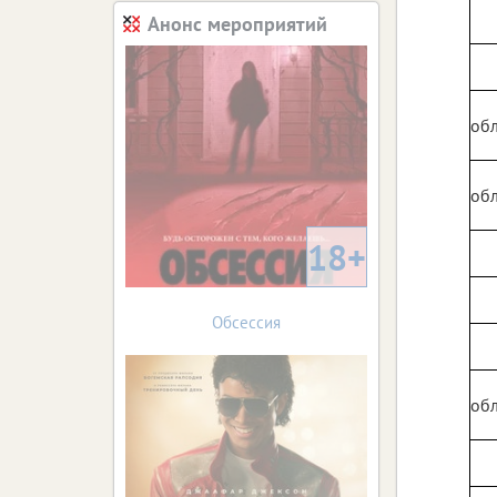
Анонс мероприятий
обл
обл
18+
Обсессия
обл