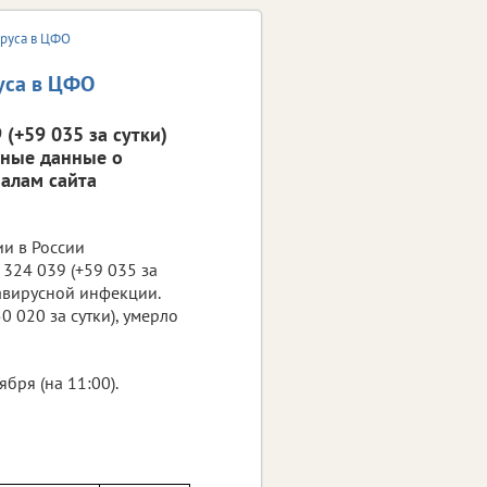
ируса в ЦФО
уса в ЦФО
(+59 035 за сутки)
вные данные о
алам сайта
ии в России
324 039 (+59 035 за
навирусной инфекции.
0 020 за сутки), умерло
ря (на 11:00).