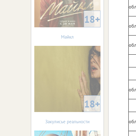
обл
18+
обл
Майкл
обл
обл
18+
обл
Закулисье реальности