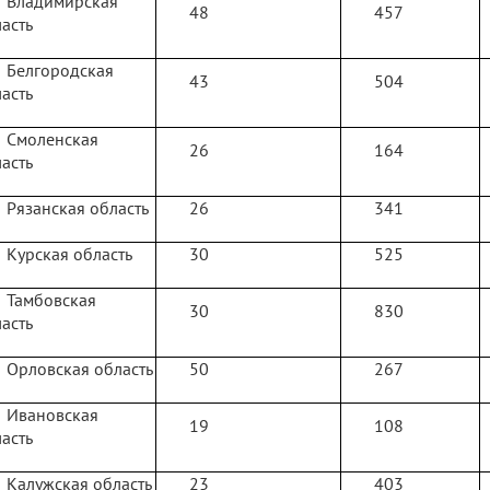
Владимирская
48
457
асть
Белгородская
43
504
асть
Смоленская
26
164
асть
Рязанская область
26
341
Курская область
30
525
Тамбовская
30
830
асть
Орловская область
50
267
Ивановская
19
108
асть
Калужская область
23
403