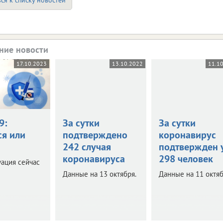
ние новости
17.10.2023
13.10.2022
11.1
9:
За сутки
За сутки
ся или
подтверждено
коронавирус
242 случая
подтвержден 
коронавируса
298 человек
уация сейчас
Данные на 13 октября.
Данные на 11 октяб