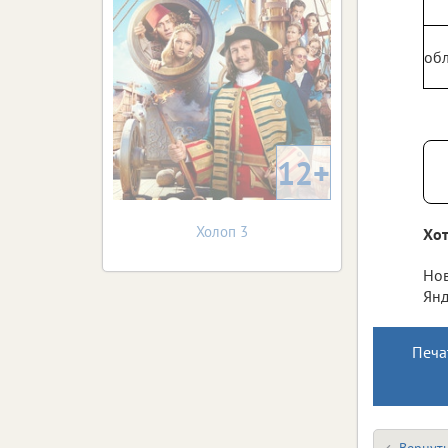
обл
12+
Холоп 3
Хот
Нов
Янд
Печа
Вернуть