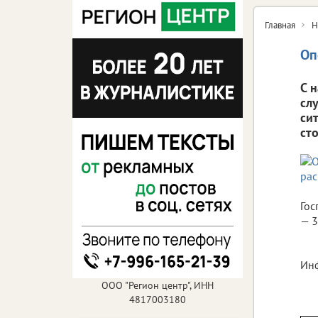
Главная
Н
Оп
С 
сл
си
ст
Гос
— 3
Инф
ООО "Регион центр", ИНН
4817003180