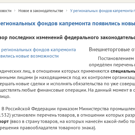
овости
Новое в законодательстве
У региональных фондов капремонта 
региональных фондов капремонта появились нов
зор последних изменений федерального законодательс
Внешнеторговые о
Постановлением 
опредёлен перечень
дических лиц, в отношении которых применяются
специальн
анными лицами (и находящимися под их контролем организац
ершать новые сделки и исполнять обязательства по уже совер
ществлять любые финансовые операции. На данный момент в 
лицо.
В Российской Федерации приказом Министерства промышлен
532) установлен перечень товаров, в отношении которых ра
порт
(ввоз в страну товаров, на которых нанесён какой-либо то
решения правообладателя товарного знака).