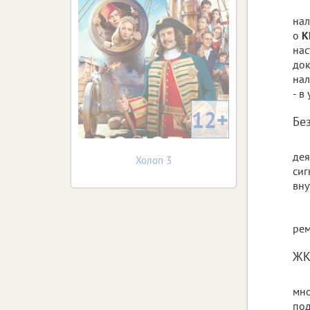
нал
о
К
нас
док
нал
- в
12+
Бе
дея
Холоп 3
сиг
вну
рем
ЖК
мн
под