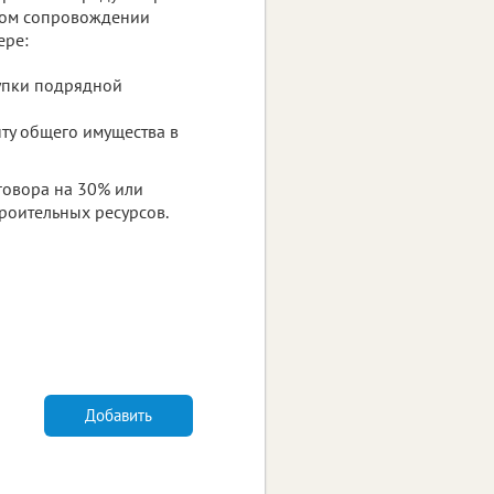
ком сопровождении
ере:
купки подрядной
нту общего имущества в
говора на 30% или
троительных ресурсов.
Добавить