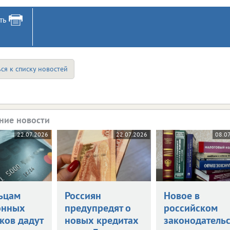
ть
ся к списку новостей
ние новости
22.07.2026
22.07.2026
08.0
ьцам
Россиян
Новое в
онных
предупредят о
российском
ков дадут
новых кредитах
законодательс