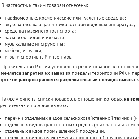
В частности, к таким товарам отнесены:
парфюмерные, косметические или туалетные средства;
звукозаписывающая и звуковоспроизводящая аппаратура;
средства наземного транспорта;
часы всех видов и их части;
музыкальные инструменты;
мебель; игрушки,
игры и спортивный инвентарь.
Правительство России уточнило перечни товаров, в отношен
меняется запрет на их вывоз
за пределы территории РФ, и пе
торые
не распространяется разрешительный порядок вывоза
з
Также уточнены списки товаров, в отношении которых
на вр
решительный порядок вывоза:
перечни отдельных видов сельскохозяйственной техники (и ч
отдельных видов транспортных средств (и их частей и комп
отдельных видов промышленной продукции,
отдельных видов телекоммуникационного оборудования (и ч