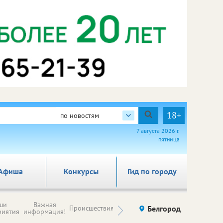
18+
по новостям
7 августа 2026 г.
пятница
Афиша
Конкурсы
Гид по городу
Новости
ши
Важная
Происшествия
Здоровье
Белгород
Ку
компаний (на
риятия
информация!
правах
рекламы)