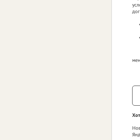
усл
дог
мен
Хот
Нов
Янд