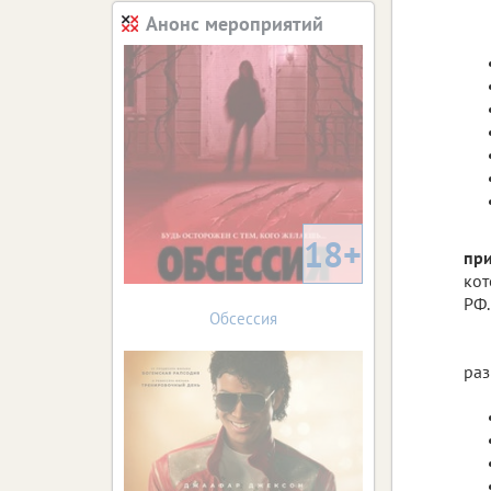
Анонс мероприятий
18+
при
ко
РФ.
Обсессия
раз