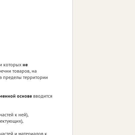
ии которых
не
речни товаров, на
а пределы территории
еменной основе
вводится
астей к ней),
лектующих),
астей и материалов к