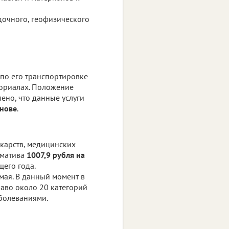
дочного, геофизического
 по его транспортировке
мориалах. Положение
ено, что данные услуги
снове
.
карств, медицинских
рматива
1007,9 рубля на
щего года.
мая. В данный момент в
раво около 20 категорий
аболеваниями.