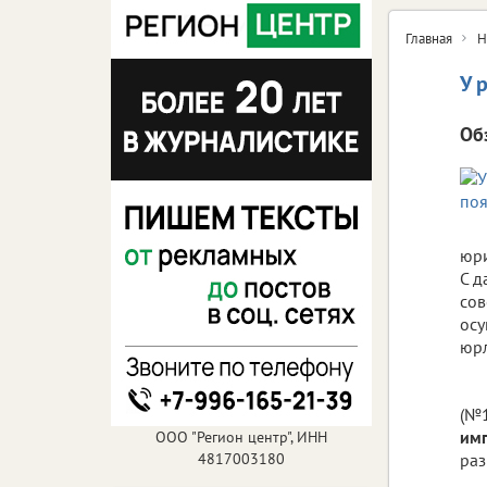
Главная
Н
У 
Об
юри
С д
сов
осу
юр
(№1
им
ООО "Регион центр", ИНН
4817003180
раз