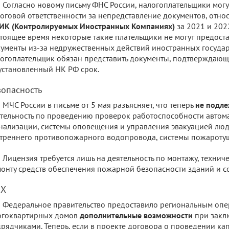
Согласно новому письму ФНС России, налогоплательщики мог
оговой ответственности за непредставление документов, отн
ИК (Контролируемых Иностранных Компаниях)
за 2021 и 202
тоящее время некоторые такие плательщики не могут предост
ументы из-за недружественных действий иностранных государ
огоплательщик обязан представить документы, подтверждающи
 установленный НК РФ срок.
зопасность
МЧС России в письме от 5 мая разъясняет, что теперь
не подл
тельность по проведению проверок работоспособности авто
нализации, системы оповещения и управления эвакуацией люд
треннего противопожарного водопровода, системы пожароту
Лицензия требуется лишь на деятельность по монтажу, техни
онту средств обеспечения пожарной безопасности зданий и с
Х
Федеральное правительство предоставило региональным оп
огоквартирных домов
дополнительные возможности
при закл
рядчиками. Теперь, если в проекте договора о проведении к