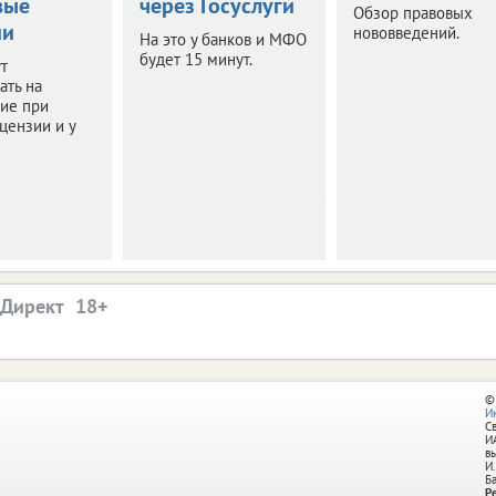
вые
через Госуслуги
Обзор правовых
ии
нововведений.
На это у банков и МФО
будет 15 минут.
т
ать на
ие при
цензии и у
.Директ
©
И
С
И
в
И.
Б
Р