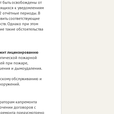
ут быть освобождены от
осящихся к уведомлениям
2 отчётные периоды. В
авить соответствующие
ств. Однако при этом
е такие обстоятельства
ежит лицензированию
матической пожарной
ей при пожаре,
шения и дымоудаления.
ческому обслуживанию и
ооружений.
ераторам капремонта
ючении договоров с
апремонта предусмотрено