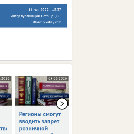
16 мая 2022 г. 15:37
Автор публикации Пётр Цацкин
Фото: pixabay.com
7.2026
09.06.2026
26.05.2026
Регионы смогут
Новое в
вводить запрет
российском
тве
розничной
законодательстве