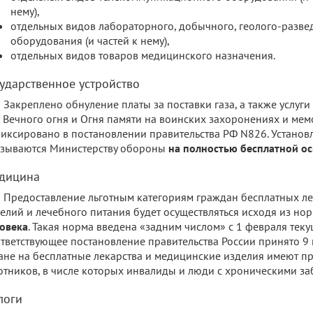
нему),
отдельных видов лабораторного, добычного, геолого-разве
оборудования (и частей к нему),
отдельных видов товаров медицинского назначения.
сударственное устройство
Закреплено обнуление платы за поставки газа, а также услуги
 Вечного огня и Огня памяти на воинских захоронениях и ме
иксировано в постановлении правительства РФ N826. Установл
зываются Министерству обороны
на полностью бесплатной о
дицина
Предоставление льготным категориям граждан бесплатных ле
елий и лечебного питания будет осуществляться исходя из но
овека
. Такая норма введена «задним числом» с 1 февраля теку
тветствующее постановление правительства России принято 9 
ане на бесплатные лекарства и медицинские изделия имеют п
отников, в числе которых инвалиды и люди с хроническими з
логи