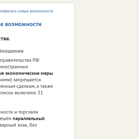
появились новые возможности
ые возможности
тва.
тношения
правительства РФ
 иностранных
ые экономические меры
.
иями) запрещается
шённым сделкам, а также
список включено 31
ности и торговли
зрешён
параллельный
варный знак, без