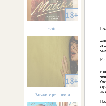
18+
Го
Майкл
для
заф
ока
Ме
изд
чел
18+
Соо
стр
льг
Закулисье реальности
На