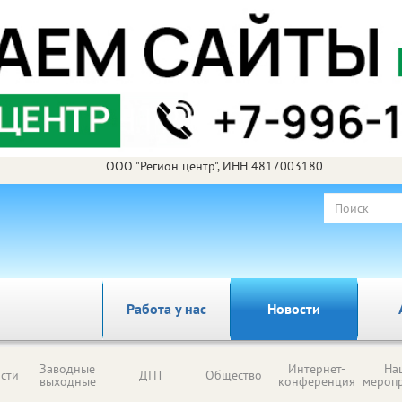
ООО "Регион центр", ИНН 4817003180
Работа у нас
Новости
Заводные
Интернет-
На
сти
ДТП
Общество
выходные
конференция
мероп