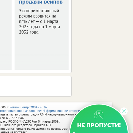
продажи вейпов
Обзор изменений.
Экспериментальный
режим вводится на
пять лет — с 1 марта
2027 года по 1 марта
2032 года.
 ООО
"Регион центр" 2004 - 2026
нформационное наполнение: Информационное агентство vRossii.ru
видетельство о регистрации СМИ информационного агентства vRossii.ru
А № ФС 77‑35502
ыдано РОСКОМНАДЗОРом 04 марта 2009г.
НЕ ПРОПУСТИ!
 О. Главного редактора Нарыков А. Н.
аннеры на портале размещаются на правах рекламы.
еклама на портале: