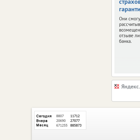
страхо
гарант
Они смогу
рассчитыв
возмещен
отзыве ли
банка.
Яндекс