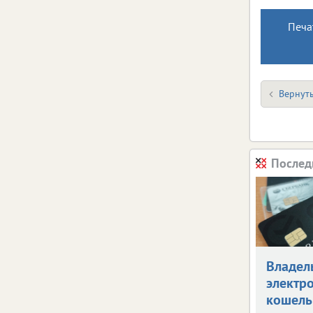
Печа
Вернуть
Послед
Владел
электр
кошель