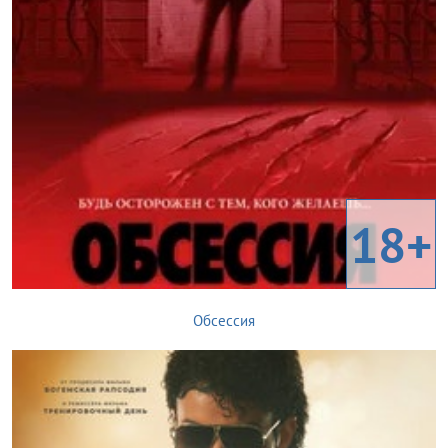
18+
Обсессия