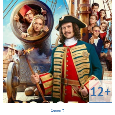
12+
Холоп 3