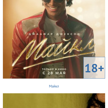
18+
Майкл