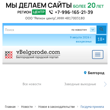
ООО "Регион центр", ИНН 4817003180
по новостям
9 августа 2026 г.
18+
воскресенье
Toggle
navigat
Белгород
Все новости
Заводные выходные
Главная
Новости
Новое в законодательстве
Госдума приняла