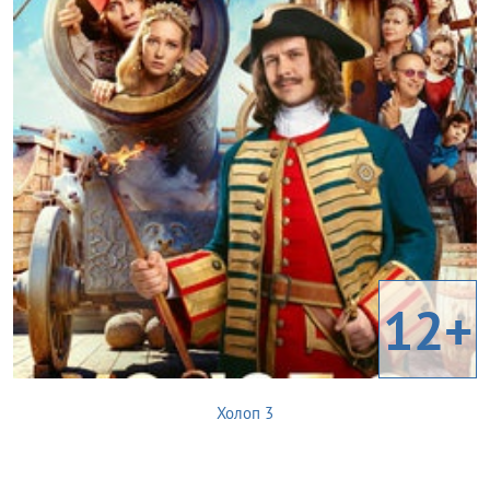
12+
Холоп 3