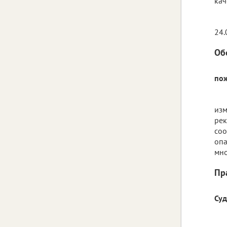
кач
24.
Об
пож
изм
рек
соо
опа
мно
Пр
Су