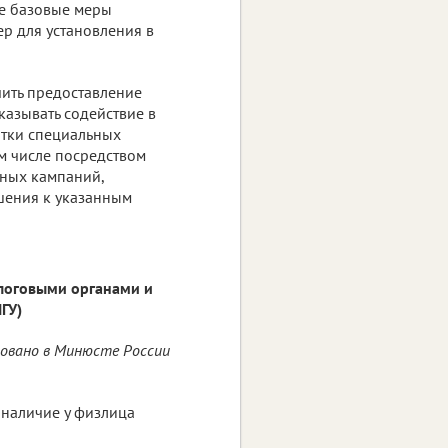
е базовые меры
р для установления в
ить предоставление
казывать содействие в
отки специальных
м числе посредством
ных кампаний,
шения к указанным
логовыми органами и
ГУ)
ровано в Минюсте России
 наличие у физлица