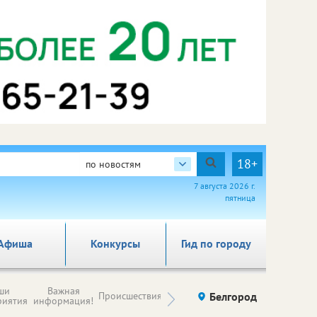
18+
по новостям
7 августа 2026 г.
пятница
Афиша
Конкурсы
Гид по городу
Новости
ши
Важная
Происшествия
Здоровье
Белгород
Ку
компаний (на
риятия
информация!
правах
рекламы)