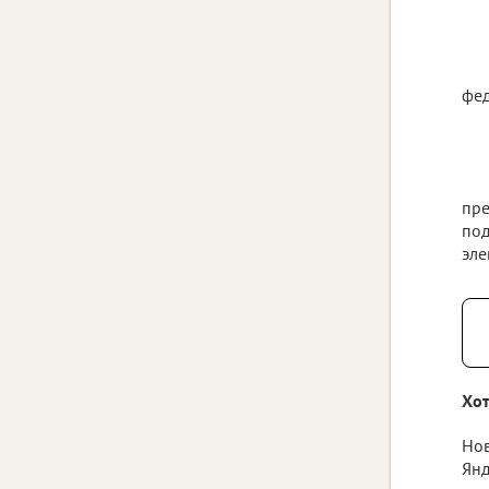
фед
пре
под
эле
Хот
Нов
Янд