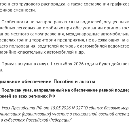
треннего трудового распорядка, а также составлении графиков
фиков сменности.
Особенности не распространяются на водителей, осуществля
жебных легковых автомобилях при обслуживании органов гос
анов местного самоуправления, международные автомобильны
ределах границ территории предприятия, не выезжающих на 
его пользования, водителей легковых автомобилей ведомств
варийно-спасательных автомобилей и др.
Приказ вступит в силу с 1 сентября 2026 года и будет действо
а.
циальное обеспечение. Пособия и льготы
Подписан указ, направленный на обеспечение равной подде
семей во всех регионах РФ
Указ Президента РФ от 15.05.2026 N 327 "О единых базовых мер
нимающих (принимавших) участие в специальной военной операци
 в субъектах Российской Федерации"