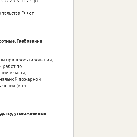
05.2026 N 1175-р)
тельства РФ от
ысотные. Требования
ти при проектировании,
и работ по
ии в части,
ональной пожарной
ения (в т.ч.
дству, утвержденные