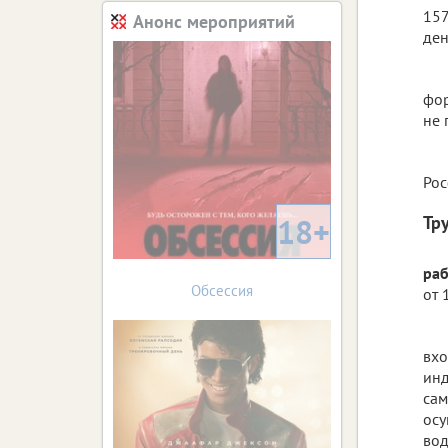
157
Анонс мероприятий
ден
фор
не 
Рос
18+
Тр
раб
Обсессия
от 
вхо
инд
сам
осу
вод