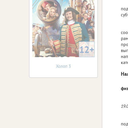
под
суб
соо
рам
про
12+
вып
нап
кат
Холоп 3
На
физ
19.
под