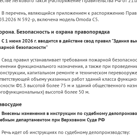
естве легкового такси (Распоряжение Правительства РФ от 21.
В перечень, являющийся приложением к распоряжению Прави
03.2026 N 592-р, включена модель Omoda C5.
орона. Безопасность и охрана правопорядка
С 1 июня 2026 г. вводится в действие свод правил "Здания в
арной безопасности"
Свод правил устанавливает требования пожарной безопаснос
енении функционального назначения, а также при проведени
онструкции, капитальном ремонте и техническом перевооружен
тветствующей объему указанных работ зданий класса функци
сности Ф1.3 высотой более 75 м и зданий общественного назнач
гофункциональных) высотой более 50 м.
авосудие
Внесены изменения в инструкции по судебному делопроизво
дебным департаментом при Верховном Суде РФ
Речь идет об инструкциях по судебному делопроизводству: