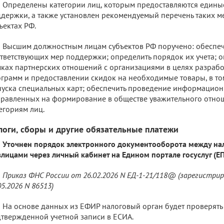
Определены категории лиц, которым предоставляются едины
держки, а также установлен рекомендуемый перечень таких ме
ъектах РФ.
Высшим должностным лицам субъектов РФ поручено: обеспеч
тветствующих мер поддержки; определить порядок их учета; о
ках партнерских отношений с организациями в целях разраб
грамм и предоставлении скидок на необходимые товары, в то
уска специальных карт; обеспечить проведение информацион
равленных на формирование в обществе уважительного отно
егориям лиц.
логи, сборы и другие обязательные платежи
Уточнен порядок электронного документооборота между на
лицами через личный кабинет на Едином портале госуслуг (ЕП
Приказ ФНС России от 26.02.2026 N ЕД-1-21/118@ (зарегистри
05.2026 N 86513)
На основе данных из ЕФИР налоговый орган будет проверять
твержденной учетной записи в ЕСИА.