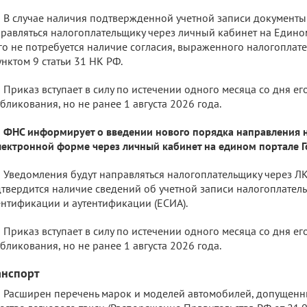
В случае наличия подтвержденной учетной записи документы 
равляться налогоплательщику через личный кабинет на Едином
го не потребуется наличие согласия, выраженного налогоплат
унктом 9 статьи 31 НК РФ.
Приказ вступает в силу по истечении одного месяца со дня е
бликования, но не ранее 1 августа 2026 года.
ФНС информирует о введении нового порядка направления 
лектронной форме через личный кабинет на едином портале Го
Уведомления будут направляться налогоплательщику через ЛК
твердится наличие сведений об учетной записи налогоплател
нтификации и аутентификации (ЕСИА).
Приказ вступает в силу по истечении одного месяца со дня е
бликования, но не ранее 1 августа 2026 года.
анспорт
Расширен перечень марок и моделей автомобилей, допущенн