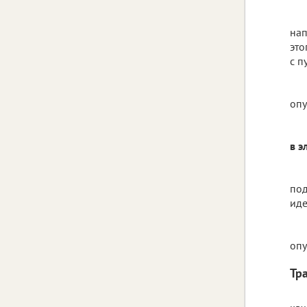
нап
это
с п
опу
в э
под
иде
опу
Тр