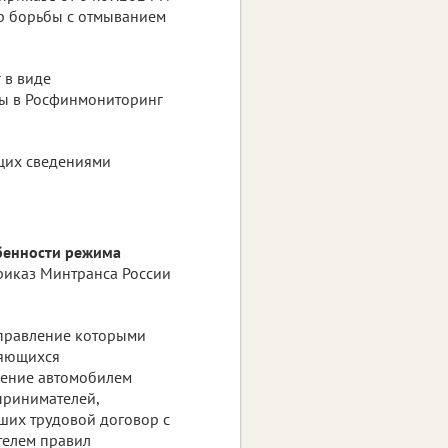
ер борьбы с отмыванием
 в виде
ы в Росфинмониторинг
щих сведениями
обенности режима
риказ Минтранса России
управление которыми
ляющихся
ение автомобилем
принимателей,
ших трудовой договор с
телем правил