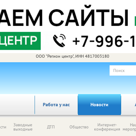
ООО "Регион центр", ИНН 4817003180
Работа у нас
Новости
Заводные
Интернет-
На
сти
ДТП
Общество
выходные
конференция
мероп