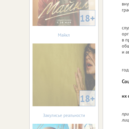
вну
гра
18+
слу
орг
Майкл
в п
общ
и а
год
Со
18+
их 
при
Закулисье реальности
лиц