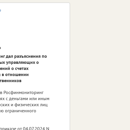
е
о
г дал разъяснения по
ых управляющих о
ений о счетах
) в отношении
ственников
 в Росфинмониторинг
ях с деньгами или иным
ских и физических лиц
ю ограниченного
риказе от 04.07.2024 N