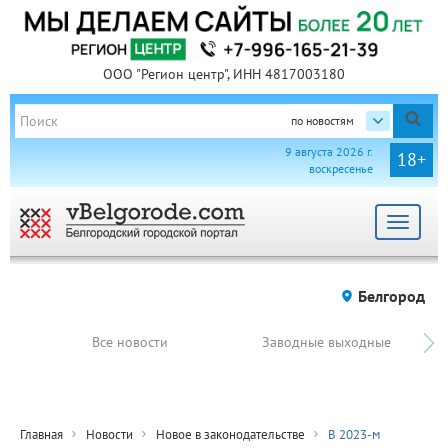
ООО "Регион центр", ИНН 4817003180
по новостям
9 августа 2026 г.
18+
воскресенье
Toggle
navigat
Белгород
Все новости
Заводные выходные
Главная
Новости
Новое в законодательстве
В 2023-м