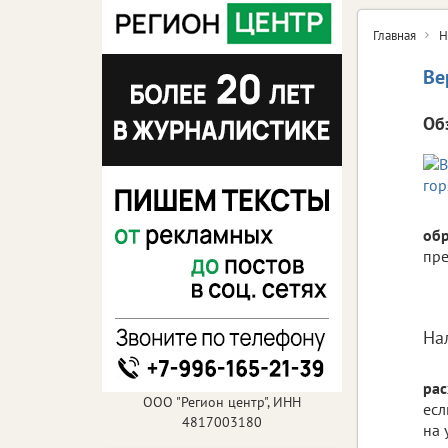
Главная
Н
Ве
Об
об
пре
На
рас
ООО "Регион центр", ИНН
есл
4817003180
на 