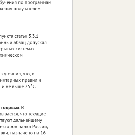
обучения по программам
жения получателем
нкта статьи 5.3.1
анный абзац допускал
крытых системах
ехническом
уточнил, что, в
анитарных правил и
C
и не выше
75°C
.
% годовых
. В
вается, что текущие
ствуют дальнейшему
екторов Банка России,
вки, назначено на 16