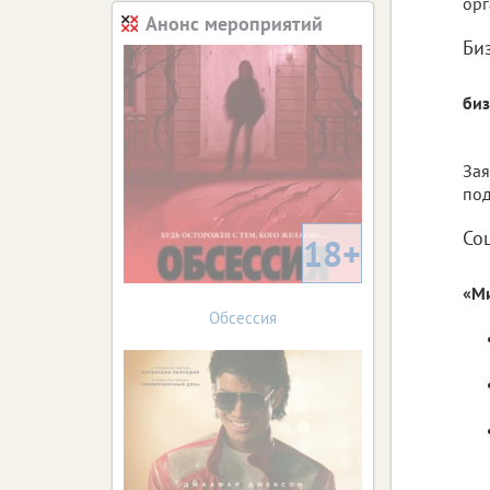
орг
Анонс мероприятий
Би
биз
Зая
под
Со
18+
«М
Обсессия