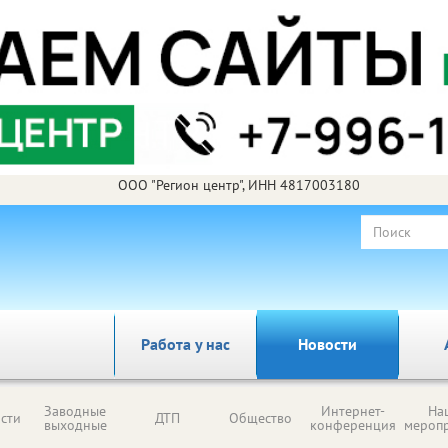
ООО "Регион центр", ИНН 4817003180
Работа у нас
Новости
Заводные
Интернет-
На
сти
ДТП
Общество
выходные
конференция
мероп