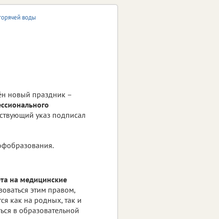
горячей воды
ён новый праздник –
ессионального
тствующий указ подписал
офобразования.
ета на медицинские
зоваться этим правом,
ся как на родных, так и
ься в образовательной