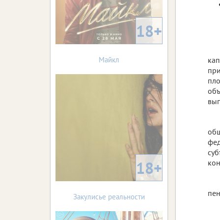
18+
Майкл
кап
при
пло
объ
вып
общ
фед
суб
18+
кон
пен
Закулисье реальности