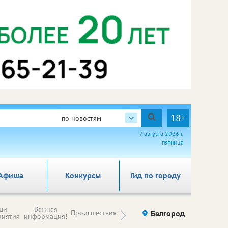
18+
по новостям
7 августа 2026 г.
пятница
Афиша
Конкурсы
Гид по городу
Новости
ши
Важная
Происшествия
Здоровье
Белгород
Ку
компаний (на
риятия
информация!
правах
рекламы)