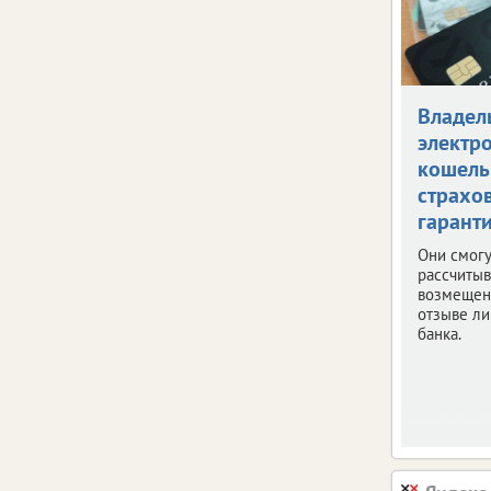
Владел
электр
кошель
страхо
гарант
Они смогу
рассчитыв
возмещен
отзыве ли
банка.