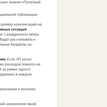
дным знаком «Почетный
ициальной публикации.
 размер компенсаций на
айных ситуаций
ие 1 квадратного метра
 будут рассчитывать и
альные бюджеты на
ием
. Если ЧП носит
их расходов ложатся на
й за рамки одного
видуально в каждом
азначения и выплаты
вий назначения такой