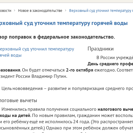
овости
Новое в законодательстве
Верховный суд уточнил температуру 
рховный суд уточнил температуру горячей воды
зор поправок в федеральное законодательство.
Праздники
В России учрежд
День среднего проф
разования
. Он будет отмечаться
2-го октября
ежегодно. Соотве
зидент России Владимир Путин.
Цель нововведения – развитие и популяризация среднего пр
логовые вычеты
Изменились правила получения социального
налогового выч
ходы на детей
. По новым правилам, гражданин может восполь
и его ребёнку ещё не исполнилось 24 года. (Это распространяет
усыновлённых детей.) Однако при этом ребёнок должен обучат