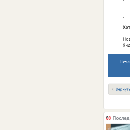
Хот
Нов
Янд
Печа
Вернуть
Послед