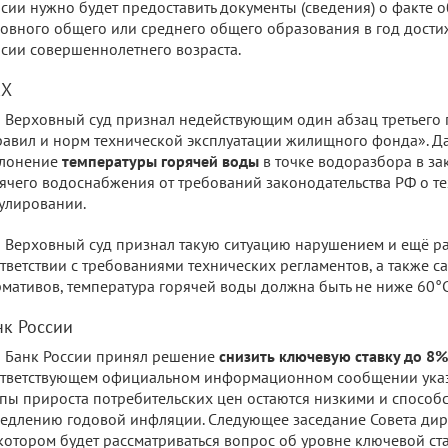
сии нужно будет предоставить документы (сведения) о факте 
овного общего или среднего общего образования в год дости
сии совершеннолетнего возраста.
Х
Верховный суд признал недействующим один абзац третьего пу
авил и норм технической эксплуатации жилищного фонда». Д
клонение
температуры горячей воды
в точке водоразбора в за
ячего водоснабжения от требований законодательства РФ о т
улировании.
Верховный суд признал такую ситуацию нарушением и ещё раз 
тветствии с требованиями технических регламентов, а также с
мативов, температура горячей воды должна быть не ниже
60°
нк России
Банк России принял решение
снизить ключевую ставку до 8
тветствующем официальном информационном сообщении указы
пы прироста потребительских цен остаются низкими и способ
едлению годовой инфляции. Следующее заседание Совета дир
котором будет рассматриваться вопрос об уровне ключевой ста