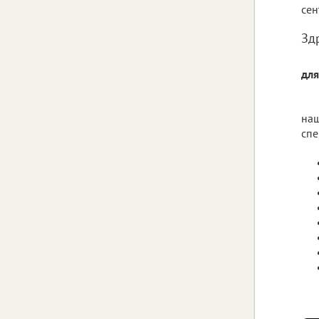
сен
Зд
для
наш
спе