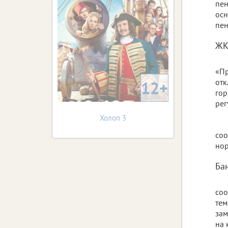
пен
осн
пен
ЖК
«Пр
от
12+
гор
рег
Холоп 3
соо
нор
Ба
соо
тем
зам
на 