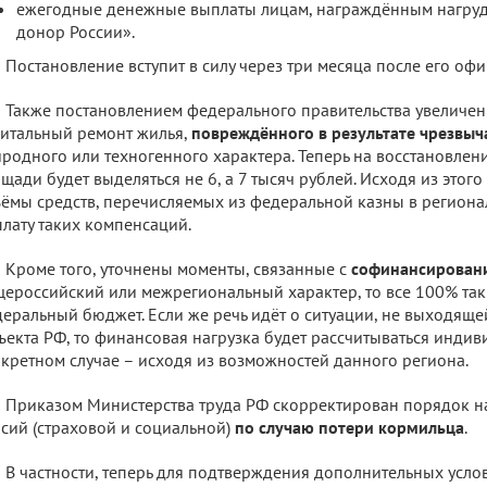
ежегодные денежные выплаты лицам, награждённым нагру
донор России».
Постановление вступит в силу через три месяца после его оф
Также постановлением федерального правительства увеличен
итальный ремонт жилья,
повреждённого в результате чрезвыч
родного или техногенного характера. Теперь на восстановлен
щади будет выделяться не 6, а 7 тысяч рублей. Исходя из этого
ёмы средств, перечисляемых из федеральной казны в регион
лату таких компенсаций.
Кроме того, уточнены моменты, связанные с
софинансирован
ероссийский или межрегиональный характер, то все 100% так
еральный бюджет. Если же речь идёт о ситуации, не выходяще
ъекта РФ, то финансовая нагрузка будет рассчитываться инди
кретном случае – исходя из возможностей данного региона.
Приказом Министерства труда РФ скорректирован порядок н
сий (страховой и социальной)
по случаю потери кормильца
.
В частности, теперь для подтверждения дополнительных усло