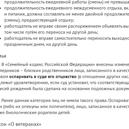
продолжительность ежедневной работы (смены) не превышае
продолжительность ежедневного междусменного отдыха, вк
и питания, должна составлять не менее двойной продолжит
(смены), предшествующей отдыху;
работодатель не вправе своим распоряжением объявлять вы
том числе путём его переноса на другой день;
работодатель не вправе самостоятельно переносить выходн
праздничным днем, на другой день.
мья
В «Семейный кодекс Российской Федерации» внесены измен
ледников – близких родственников лица, записанного в качест
авом
оспаривать в суде его отцовство
(в отношении других нас
лежит удовлетворению, если суд установит, что соответствующа
исей рождений была сделана на основании подложных докум
Ранее данная категория лиц не имела такого права. Оспарива
и (либо их опекуны или попечители), лицо, записанное в качес
же биологические родители детей.
кон «О ветеранах»