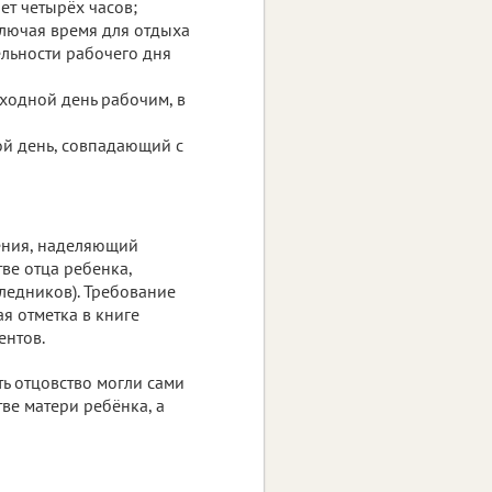
т четырёх часов;
лючая время для отдыха
ельности рабочего дня
ходной день рабочим, в
ой день, совпадающий с
ения, наделяющий
ве отца ребенка,
ледников). Требование
я отметка в книге
ентов.
ть отцовство могли сами
тве матери ребёнка, а