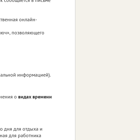
ственная онлайн-
люч», позволяющего
нальной информацией).
снения о
видах времени
о дня для отдыха и
нная для работника