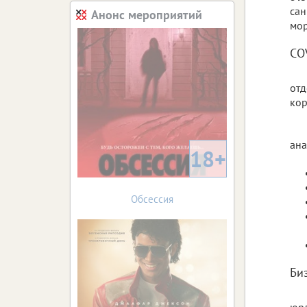
сан
Анонс мероприятий
мор
CO
отд
кор
ана
18+
Обсессия
Би
юр