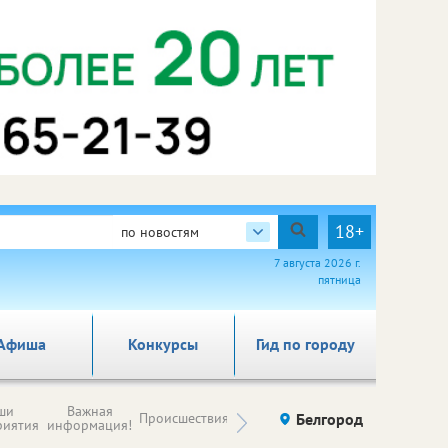
18+
по новостям
7 августа 2026 г.
пятница
Афиша
Конкурсы
Гид по городу
Новости
ши
Важная
Происшествия
Здоровье
Белгород
Ку
компаний (на
риятия
информация!
правах
рекламы)