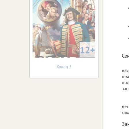
12+
Се
Холоп 3
нас
пр
под
зап
дет
так
За