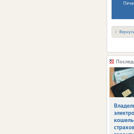
Печа
Вернуть
Послед
Владел
электр
кошель
страхо