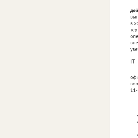
дей
вып
в х
тер
опе
вне
уве
IT
офи
воо
11-