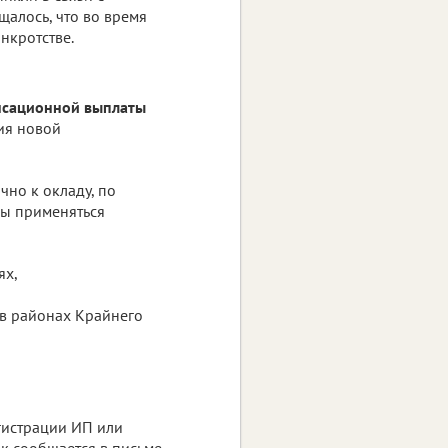
алось, что во время
нкротстве.
нсационной выплаты
ия новой
но к окладу, по
ны применяться
ях,
 в районах Крайнего
гистрации ИП или
ак сообщается в письме