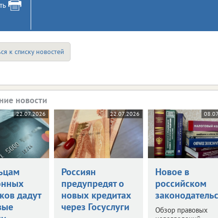
ть
ся к списку новостей
ние новости
22.07.2026
22.07.2026
08.0
ьцам
Россиян
Новое в
онных
предупредят о
российском
ков дадут
новых кредитах
законодательс
вые
через Госуслуги
Обзор правовых