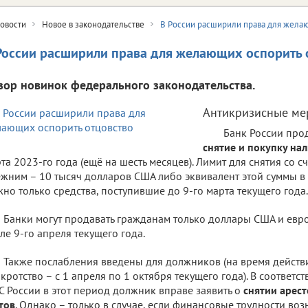
овости
Новое в законодательстве
В России расширили права для жела
России расширили права для желающих оспорить 
зор новинок федерального законодательства.
Антикризисные ме
Банк России пр
снятие и покупку на
та 2023-го года (ещё на шесть месяцев). Лимит для снятия со с
жним – 10 тысяч долларов США либо эквивалент этой суммы в 
но только средства, поступившие до 9-го марта текущего года.
Банки могут продавать гражданам только доллары США и евро
ле 9-го апреля текущего года.
Также послабления введены для должников (на время действ
кротство – с 1 апреля по 1 октября текущего года). В соответ
 России в этот период должник вправе заявить о
снятии арест
тов
. Однако – только в случае, если финансовые трудности воз