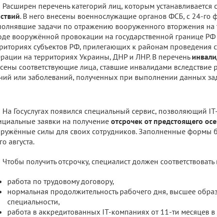
Расширен перечень категорий лиц, которым устанавливается 
ствий
. В него внесены военнослужащие органов ФСБ, с 24-го 
олнявшие задачи по отражению вооруженного вторжения на 
оде вооружённой провокации на государственной границе РФ
риториях субъектов РФ, прилегающих к районам проведения 
рации на территориях Украины, ДНР и ЛНР. В перечень
инвали
сены соответствующие лица, ставшие инвалидами вследствие р
чий или заболеваний, полученных при выполнении данных за
На Госуслугах появился специальный сервис, позволяющий I
циальные заявки на получение
отсрочек от предстоящего ос
ружённые силы для своих сотрудников. Заполненные формы б
го августа.
Чтобы получить отсрочку, специалист должен соответствовать
работа по трудовому договору,
нормальная продолжительность рабочего дня, высшее обра
специальности,
работа в аккредитованных IT-компаниях от 11-ти месяцев в 