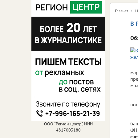
Главная
Н
В 
Об
мар
пре
мож
пос
бан
ООО "Регион центр", ИНН
ФНС
4817003180
сче