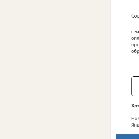
Со
сем
опл
пре
обр
Хот
Нов
Янд