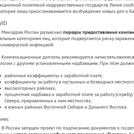
кционной политикой недружественных государств. Ранее сообщ
атория лишь приостанавливается возбуждение новых дел о ба
VID
Минздрав России разъяснил
порядок предоставления компе
ельным категориям лиц, которые подвергаются риску заражен
онавирусной инфекцией.
Компенсационные доплаты рекомендуется начислять ежемесяч
логии с другими установленными надбавками. При этом долж
районные коэффициенты к заработной плате,
коэффициенты за работу в пустынных и безводных местност
высокогорных районах,
процентная надбавка к заработной плате за работу (службу)
Севера, приравненных к ним местностях,
в южных районах Восточной Сибири и Дальнего Востока.
знес
В России запущен проект по подписанию документов о госре
лица с
использованием мобильного приложения «Госключ»
. К