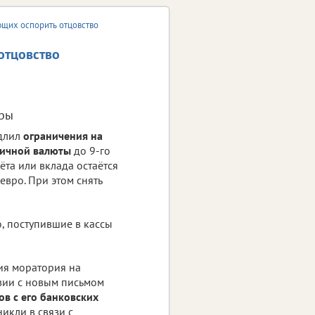
ющих оспорить отцовство
отцовство
ры
одлил
ограничения на
личной валюты
до 9-го
чёта или вклада остаётся
евро. При этом снять
, поступившие в кассы
ия моратория на
ствии с новым письмом
ов с его банковских
никли в связи с