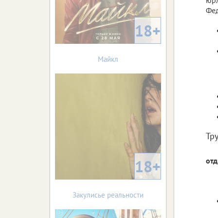
Фед
18+
Майкл
Тр
отд
18+
Закулисье реальности