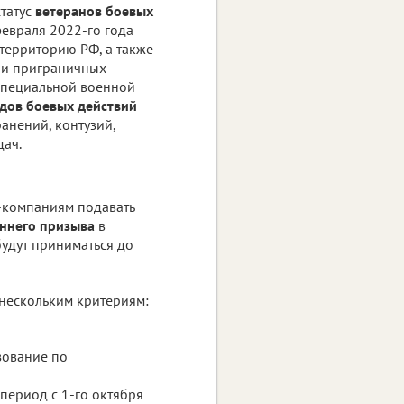
статус
ветеранов боевых
февраля 2022-го года
территорию РФ, а также
 и приграничных
специальной военной
дов боевых действий
анений, контузий,
дач.
T-компаниям подавать
еннего призыва
в
удут приниматься до
 нескольким критериям:
зование по
период с 1-го октября