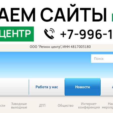
ООО "Регион центр", ИНН 4817003180
Работа у нас
Новости
Заводные
Интернет-
На
сти
ДТП
Общество
выходные
конференция
мероп