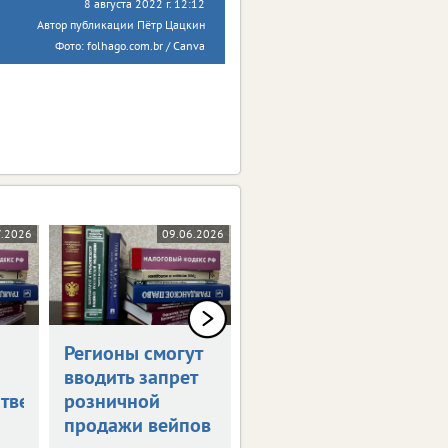
8 августа 2022 г. 12:12
Автор публикации Пётр Цацкин
Фото: folhago.com.br / Canva
7.2026
09.06.2026
26.05.2026
Регионы смогут
Новое в
вводить запрет
российском
тве
розничной
законодательстве
продажи вейпов
Обзор изменений.