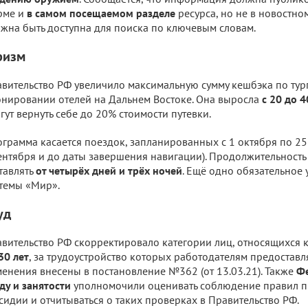
рме и
в самом посещаемом разделе
ресурса, но не в новостном
жна быть доступна для поиска по ключевым словам.
ризм
вительство РФ увеличило максимальную сумму кешбэка по тур
нировании отелей на Дальнем Востоке. Она выросла
с 20 до 4
гут вернуть себе до 20% стоимости путевки.
грамма касается поездок, запланированных с 1 октября по 25 
ентября и до даты завершения навигации). Продолжительность
тавлять
от четырёх дней и трёх ночей
. Ещё одно обязательное 
темы «Мир».
уд
вительство РФ скорректировало категории лиц, относящихся 
30 лет
, за трудоустройство которых работодателям предостав
енения внесены в постановление №362 (от 13.03.21). Также
Фе
ду и занятости
уполномочили оценивать соблюдение правил п
сидии и отчитываться о таких проверках в Правительство РФ.