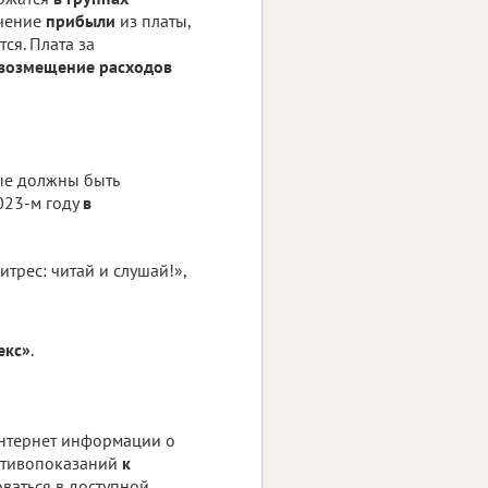
ечение
прибыли
из платы,
ся. Плата за
возмещение расходов
ые должны быть
023-м году
в
трес: читай и слушай!»,
екс»
.
нтернет информации о
отивопоказаний
к
ваться в доступной