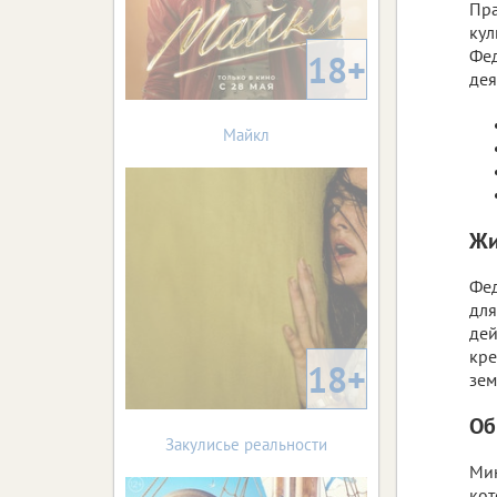
Пра
кул
Фед
18+
дея
Майкл
Жи
Фед
для
дей
кре
18+
зем
Об
Закулисье реальности
Мин
кот