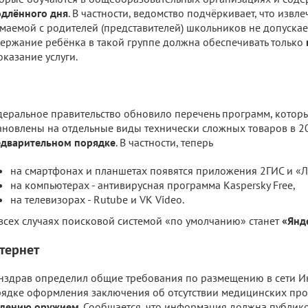
длённого дня
. В частности, ведомство подчёркивает, что извл
маемой с родителей (представителей) школьников не допускает
ержание ребёнка в такой группе должна обеспечивать только
оказание услуги.
еральное правительство обновило перечень программ, котор
ановлены на отдельные виды технически сложных товаров в 2
едварительном порядке
. В частности, теперь
на смартфонах и планшетах появятся приложения 2ГИС и «Ли
на компьютерах - антивирусная программа Kaspersky Free,
на телевизорах - Rutube и VK Video.
всех случаях поисковой системой «по умолчанию» станет
«Янд
тернет
здрав определил общие требования по размещению в сети И
ядке оформления заключения об отсутствии медицинских пр
адению оружием
. Сообщается, что информация должна публико