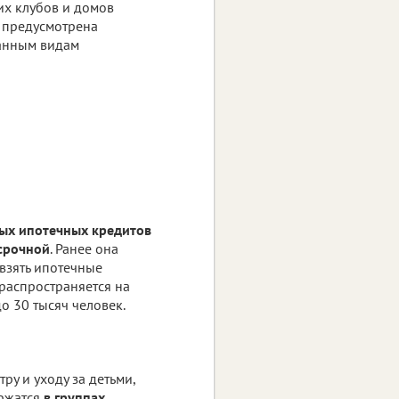
их клубов и домов
а предусмотрена
данным видам
ых ипотечных кредитов
срочной
. Ранее она
взять ипотечные
распространяется на
о 30 тысяч человек.
у и уходу за детьми,
ержатся
в группах