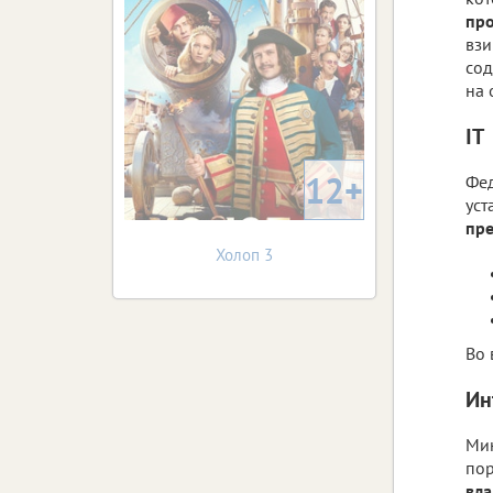
про
взи
сод
на 
IT
12+
Фед
уст
пр
Холоп 3
Во 
Ин
Мин
пор
вл