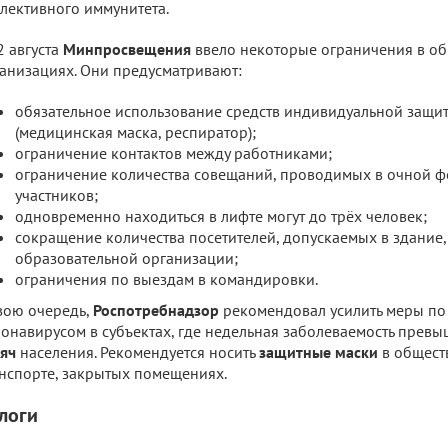
лективного иммунитета.
2 августа
Минпросвещения
ввело некоторые ограничения в о
анизациях. Они предусматривают:
обязательное использование средств индивидуальной защи
(медицинская маска, респиратор);
ограничение контактов между работниками;
ограничение количества совещаний, проводимых в очной фо
участников;
одновременно находиться в лифте могут до трёх человек;
сокращение количества посетителей, допускаемых в здание,
образовательной организации;
ограничения по выездам в командировки.
вою очередь,
Роспотребнадзор
рекомендовал усилить меры по
онавирусом в субъектах, где недельная заболеваемость прев
яч
населения. Рекомендуется носить
защитные маски
в общест
нспорте, закрытых помещениях.
логи