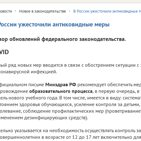
овости
Новое в законодательстве
В России ужесточили антиковидные 
России ужесточили антиковидные меры
зор обновлений федерального законодательства.
VID
ый ряд новых мер вводится в связи с обострением ситуации с
онавирусной инфекцией.
официальном письме
Минздрав РФ
рекомендует обеспечить ме
провождение
образовательного процесса
, в первую очередь, 
ель нового учебного года. В том числе, имеется в виду: систе
тоянием здоровья обучающихся, усиление контроля за детьми
олевание, соблюдение профилактических мер (проветривание,
менением дезинфицирующих средств).
ельно указывается на необходимость осуществлять контроль з
овершеннолетних в возрасте от 12 до 17 лет включительно д