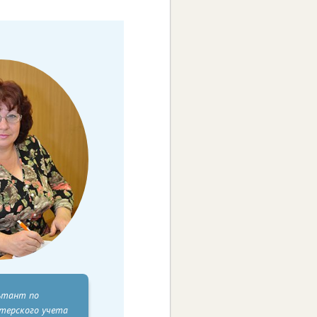
ьтант по
лтерского учета