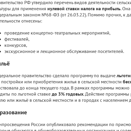
вительство РФ утвердило перечень видов деятельности сельск
ьтуры для применения
нулевой ставки налога на прибыль
. Он
еральным законом №68-ФЗ (от 26.03.22). Помимо прочих, к 
тельности отнесены:
проведение концертно-театральных мероприятий,
фестивалей,
конкурсов,
экскурсионное и лекционное обслуживание посетителей.
льё
еральное правительство сделало программу по выдаче
льготн
 постройки или приобретения жилья в сельской местности
бес
ствовала до конца текущего года. В рамках программы можно 
диты по льготной ставке
до 3% годовых
. Действие программы 
лю или жильё в сельской местности и в городах с населением д
разование
просвещения России опубликовало рекомендации по присмотр
орые обучаются в общеобразовательных организациях и сод