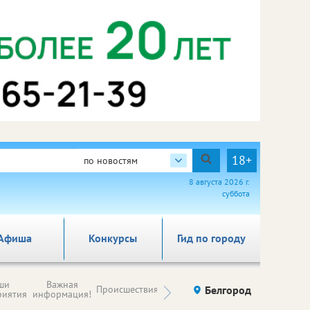
18+
по новостям
8 августа 2026 г.
суббота
Афиша
Конкурсы
Гид по городу
Новости
ши
Важная
Происшествия
Здоровье
Белгород
Ку
компаний (на
риятия
информация!
правах
рекламы)