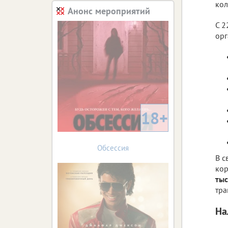
кол
Анонс мероприятий
С 2
орг
18+
Обсессия
В с
кор
тыс
тра
На