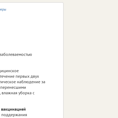
меры
 заболеваемостью
дицинское
в течение первых двух
матическое наблюдение за
, перенесшими
 влажная уборка с
а
вакцинацией
ля поддержания