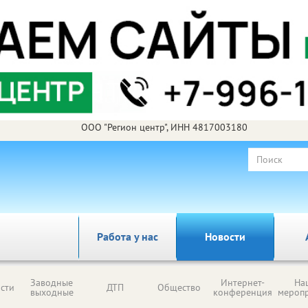
ООО "Регион центр", ИНН 4817003180
Работа у нас
Новости
Заводные
Интернет-
На
сти
ДТП
Общество
выходные
конференция
мероп