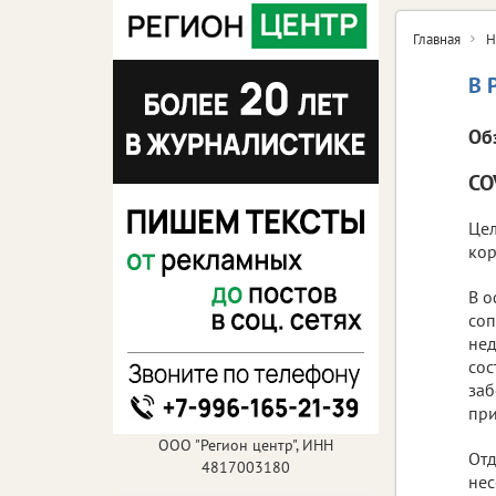
Главная
Н
В 
Об
CO
Цел
кор
В 
со
нед
сос
заб
при
ООО "Регион центр", ИНН
Отд
4817003180
нес