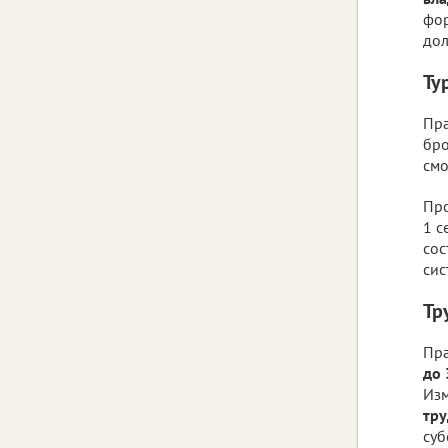
фо
дол
Ту
Пра
бро
смо
Про
1 с
сос
сис
Тр
Пра
до 
Изм
тру
суб