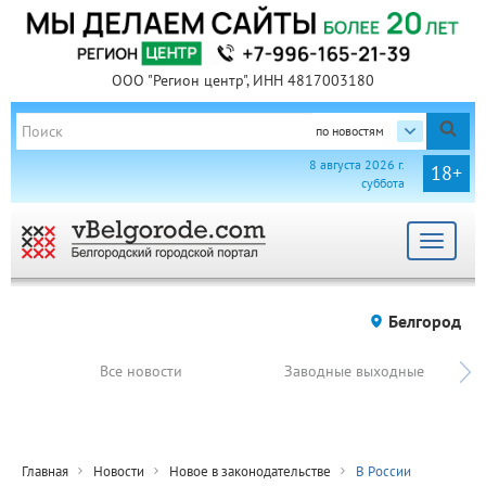
ООО "Регион центр", ИНН 4817003180
по новостям
8 августа 2026 г.
18+
суббота
Toggle
navigat
Белгород
Все новости
Заводные выходные
Главная
Новости
Новое в законодательстве
В России