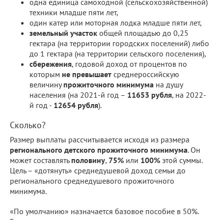
одна единица самоходной (сельскохозяйственной)
техники младше пяти лет,
один катер или моторная лодка младше пяти лет,
земельный участок
общей площадью до 0,25
гектара (на территории городских поселений) либо
до 1 гектара (на территории сельского поселения),
сбережения
, годовой доход от процентов по
которым
не превышает
среднероссийскую
величину
прожиточного минимума
на душу
населения (на 2021-й год –
11653 рубля
, на 2022-
й год -
12654 рубля
).
Сколько?
Размер выплаты рассчитывается исходя из размера
регионального детского прожиточного минимума
. Он
может составлять
половину
,
75%
или
100%
этой суммы.
Цель – «дотянуть» среднедушевой доход семьи до
регионального среднедушевого прожиточного
минимума.
«По умолчанию» назначается базовое пособие в 50%.