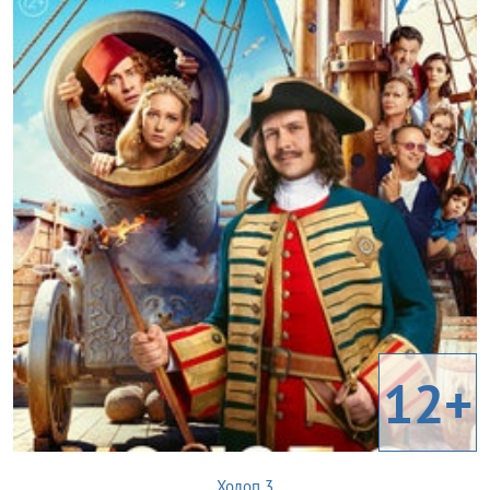
12+
Холоп 3