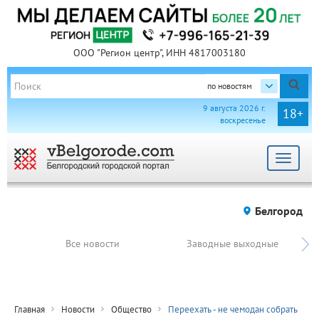
ООО "Регион центр", ИНН 4817003180
по новостям
9 августа 2026 г.
18+
воскресенье
Toggle
navigat
Белгород
Все новости
Заводные выходные
Главная
Новости
Общество
Переехать - не чемодан собрать