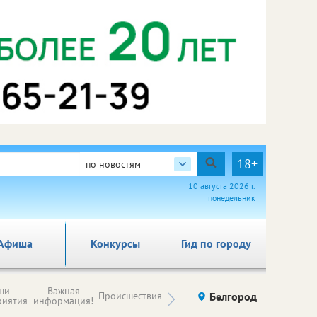
18+
по новостям
10 августа 2026 г.
понедельник
Афиша
Конкурсы
Гид по городу
Новости
ши
Важная
Происшествия
Здоровье
Белгород
Ку
компаний (на
риятия
информация!
правах
рекламы)