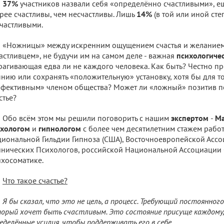
37%
участников назвали себя «определённо счастливыми», 
рее счастливы, чем несчастливы. Лишь
14%
(в той или иной сте
частливыми.
«Ножницы» между искренним ощущением счастья и желанием 
астливцем», не будучи им на самом деле - важная
психологиче
рагивающая едва ли не каждого человека. Как быть? Честно п
нию или сохранять «положительную» установку, хотя бы для то
фективным» членом общества? Может ли «ложный» позитив п
стье?
Обо всём этом мы решили поговорить с нашим
экспертом
-
М
ихологом
и
гипнологом
с более чем десятилетним стажем рабо
иональной Гильдии Гипноза (США), Восточноевропейской Ассо
нических Психологов, российской Национальной Ассоциации 
хосоматике.
Что такое счастье?
Я бы сказал, что это не цель, а процесс. Требующий постоянного
орый хочет быть счастливым. Это состояние присуще каждому,
еделённые усилия, чтобы поддерживать его в себе.