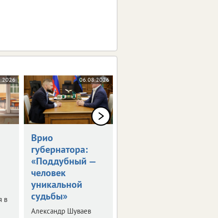
8.2026
06.08.2026
06.08.2026
Врио
Владимир Путин
губернатора:
встретился с
«Поддубный —
Александром
человек
Шуваевым
уникальной
Врио губернатора
судьбы»
рассказал президенту
я в
о текущей работе на
Александр Шуваев
посту.