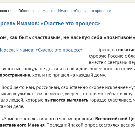
овости
Общество
Марсель Имамов: «Счастье это процесс»
рсель Имамов: «Счастье это процесс»
том, как быть счастливым, не насилуя себя «позитивом»
Тренд на
позити
суровую Россию с бл
вместе с «ветрами п
евяностые, никуда не делся и в наши дни. Более того, он полу
пространение
, хоть и не пришёл «в каждый дом».
Вообще-то нам, россиянам, свойственно скорее искреннее «у
ьшивая улыбка. Тем не менее, уверен, что прямо сейчас вокру
ало людей, которые
пытаются выглядеть
гораздо счастливее,
самом деле.
«Замеры» коллективного счастья проводит
Всероссийский Це
щественного Мнения
. Последний такой опрос состоялся весной