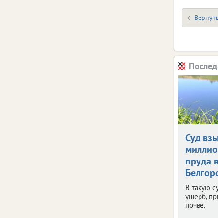
Вернуть
Послед
Суд взы
миллио
пруда 
Белгор
В такую с
ущерб, п
почве.