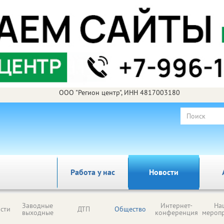
ООО "Регион центр", ИНН 4817003180
Работа у нас
Новости
Заводные
Интернет-
На
сти
ДТП
Общество
выходные
конференция
мероп