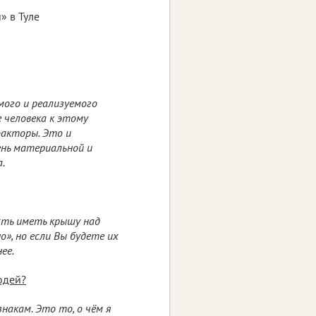
» в Туле
емого и реализуемого
е человека к этому
факторы. Это и
ень материальной и
.
ость иметь крышу над
», но если Вы будете их
ее.
юдей?
накам. Это то, о чём я