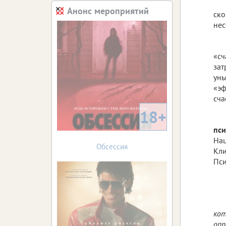
Анонс мероприятий
ско
нес
«сч
зат
уны
«эф
сча
18+
пс
Нац
Обсессия
Кли
Пси
кот
опр