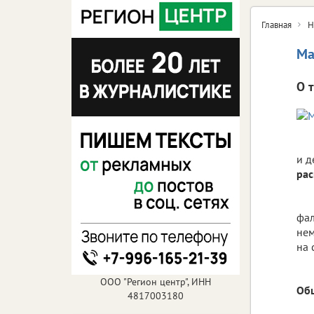
Главная
Н
Ма
О 
и д
рас
фал
нем
на 
ООО "Регион центр", ИНН
Об
4817003180