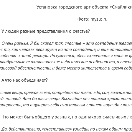
Установка городского арт-объекта «Смайлики
Фото: myslo.ru
У людей разные представления о счастье?
Очень разные. Я бы сказал так, счастье – это совпадение жела
с то, как человек реагирует на это совпадение, и ещё отношени
падению и этой реакции. Разумеется, здесь включаются многие 
ивидуальные психологические и физические особенности, и степ
ансовой обеспеченности, и даже место жительства и время года
А что нас объединяет?
стые вещи, прежде всего, потребности тела: еда, сон, возможн
ей головой. Это базовые вещи. Выглядит не слишком «романтично
орировать, то ощущать себя счастливым станет гораздо сложн
Что может быть общего у разных, но одинаково счастливых л
Да, действительно, «счастливцев» узнаёшь по неким общим приз