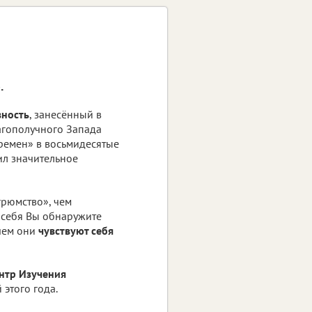
.
вность
, занесённый в
агополучного Запада
еремен» в восьмидесятые
чил значительное
грюмство», чем
г себя Вы обнаружите
 чем они
чувствуют себя
нтр Изучения
 этого года.