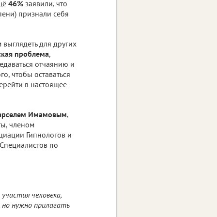
ещё
46%
заявили, что
пени) признали себя
выглядеть для других
ская проблема
,
редаваться отчаянию и
го, чтобы оставаться
ерейти в настоящее
арселем Имамовым
,
ты, членом
циации Гипнологов и
Специалистов по
 участия человека,
 но нужно прилагать