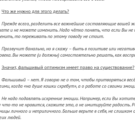
Что же нужно для этого делать?
Прежде всего, разделить все важнейшие составляющие вашей ж
ете и не можете изменить. Надо чётко понять, что если Вы н
енить, то переживать по этому поводу не стоит.
Прозвучит банально, но я скажу – быть в позитиве или негати
овека. Вы можете (и должны) самостоятельно решать, как восп
Значит, фальшивый оптимизм имеет право на существование?
Фальшивый – нет. Я говорю не о том, чтобы притворяться весё
гими, когда «на душе кошки скребут», а о работе со своими эмоци
Не надо подавлять искренние эмоции. Например, если Вы хотит
 что-то не нравится, скажите это, а не имитируйте радость. Р
ницы личного и неприличного. Больше верьте в себя, не слишком
гих людей.