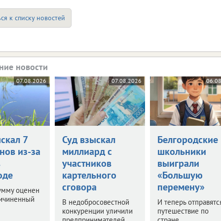
ся к списку новостей
ние новости
07.08.2026
07.08.2026
06.0
скал 7
Суд взыскал
Белгородские
нов из-за
миллиард с
школьники
в
участников
выиграли
оде
картельного
«Большую
сговора
перемену»
умму оценен
ричиненный
В недобросовестной
И теперь отправятс
конкуренции уличили
путешествие по
предпринимателей,
стране.