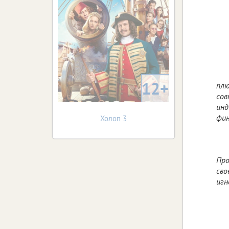
12+
плю
сов
инд
фин
Холоп 3
Про
сво
игн