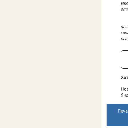
уже
отн
чел
сво
нео
Хот
Нов
Янд
Печа