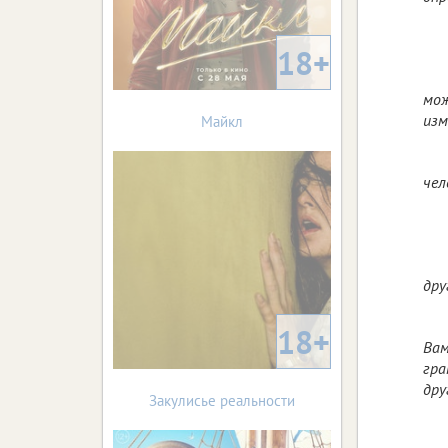
18+
мож
изм
Майкл
чел
дру
18+
Вам
гра
дру
Закулисье реальности