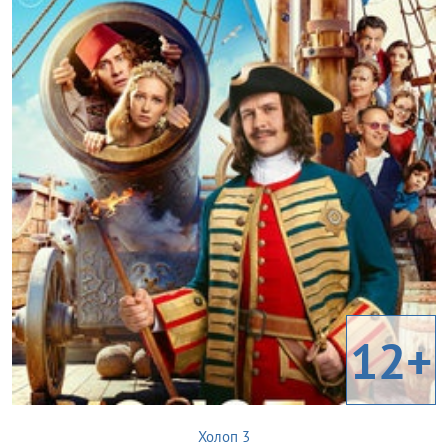
12+
Холоп 3