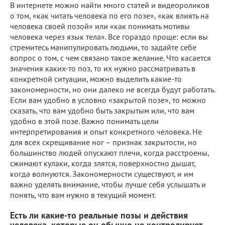
В интернете можно найти много статей и видеороликов
о том, «как читать человека по его позе», «как влиять на
человека своей позой» или «как понимать мотивы
человека через язык тела». Все гораздо проще: если вы
стремитесь манипулировать людьми, то задайте себе
вопрос о том, с чем связано такое желание. Что касается
значения каких-то поз, то их нужно рассматривать в
конкретной ситуации, можно выделить какие-то
закономерности, но они далеко не всегда будут работать.
Если вам удобно в условно «закрытой позе», то можно
сказать, что вам удобно быть закрытым или, что вам
удобно в этой позе. Важно понимать цели
интерпретирования и опыт конкретного человека. Не
для всех скрещивание ног – признак закрытости, но
большинство людей опускают плечи, когда расстроены,
сжимают кулаки, когда злятся, поверхностно дышат,
когда волнуются. Закономерности существуют, и им
важно уделять внимание, чтобы лучше себя услышать и
понять, что вам нужно в текущий момент.
Есть ли какие-то реальные позы и действия
человека, которые он обычно не контролирует,