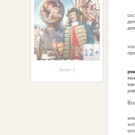
сос
дел
дея
что
12+
пре
Холоп 3
реа
мож
как
рав
Вс
кла
хот
ост