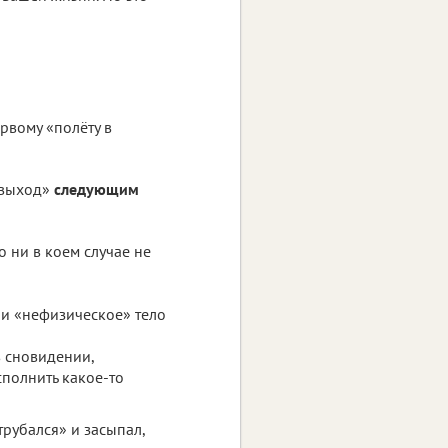
ервому «полёту в
 выход»
следующим
о ни в коем случае не
) и «нефизическое» тело
в сновидении,
сполнить какое-то
отрубался» и засыпал,