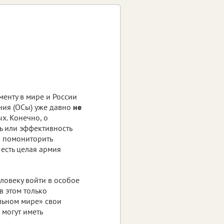
менту в мире и России
ния (ОСы) уже давно
не
х. Конечно, о
ть или эффективность
а помониторить
 есть целая армия
ловеку войти в особое
в этом только
ельном мире» свои
 могут иметь