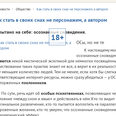
овости
Общество
Как стать в своих снах не персонажем, а автором
к стать в своих снах не персонажем, а автором
пытано на себе: осознанные сновидения.
18+
ОСы, но не те
К настоящему мо
осознанные сновиде
яются
некой мистической экзотикой для немногих посвящённы
ествовании таких практик знают не все, а верит в их реальнос
 меньшее количество людей. Тем не менее, если хотя бы слегк
тветствующие интернет-ресурсы, можно сразу убедиться — у ОС
сторженных
поклонников
.
По сути, речь идёт об
особых психотехниках
, позволяющих че
тояние «между сном и явью» и действовать в нём. Кто-то видит 
гинальное развлечение, кто-то пытается воплотить «в паралл
ровенные желания, кто-то уверен, что осознанные сновидения
апевтический эффект.