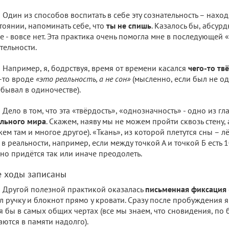
Один из способов воспитать в себе эту сознательность – нахо
тоянии, напоминать себе, что
ты не спишь
. Казалось бы, абсур
е - вовсе нет. Эта практика очень помогла мне в последующей
тельности.
Например, я, бодрствуя, время от времени касался
чего-то тв
-то вроде
«это реальность, а не сон»
(мысленно, если был не оди
бывал в одиночестве).
Дело в том, что эта «твёрдость», «однозначность» - одно из г
льного мира
. Скажем, наяву мы не можем пройти сквозь стену, 
ем там и многое другое). «Ткань», из которой плетутся сны – лё
 в реальности, например, если между точкой А и точкой Б есть
1
но придётся так или иначе преодолеть.
е ходы записаны
Другой полезной практикой оказалась
письменная фиксация
л ручку и блокнот прямо у кровати. Сразу после пробуждения 
я бы в самых общих чертах (все мы знаем, что сновидения, по 
аются в памяти надолго).