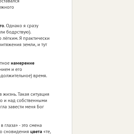
оставался
нужного
го
. Однако я сразу
или бодрствую).
 лёгким. Я практически
притяжения земли, и тут
ётное
намерение
нием и его
должительное) время.
 жизнь. Такая ситуация
но и над собственными
гла завести меня Бог
 глаза» - это смена
ого сновидения
цвета
«те,