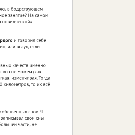
дясь в бодрствующем
дное занятие? На самом
 «сновидческой»
ёрдого
и говорил себе
н, или вслух, если
лавных качеств именно
а во сне можем (как
гкая, изменчивая. Тогда
0 километров
, то их всё
собственных снов. Я
я записывал свои сны
большей части, не