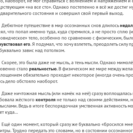
о, наоборот, не мог справиться с волнением и напряжением и 
рствующим «на все сто». Однако постепенно я всё же достиг 
дварительного состояния и совершил свой первый выход.
Дебютное путешествие в мир осознанных снов длилось
недол
ял, что попал именно туда, куда стремился, а не просто сплю (
овидческое» тело, особенно по сравнению с физическим, было
чувствовал его
. Я подумал, что хочу взлететь, преодолеть силу 
буквально завис над потолком.
Скорее, это была даже не мысль, а тень мысли. Однако мимол
овенно стало
реальностью
. В физическом же мире между жела
лощением обязательно проходит некоторое (иногда очень про
сь дело обстояло наоборот.
Даже ничтожная мысль (или намёк на неё) сразу воплощалась в
бовала жёсткого
контроля
не только над своими действиями, 
ыслами. Ведь в итоге беспорядочная умственная активность мо
ет куда...
Ещё один момент, который сразу же буквально «бросился мне в
итры. Трудно передать это словами, но в состоянии осознанн