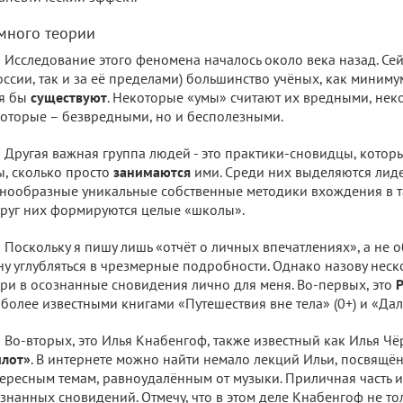
много теории
Исследование этого феномена началось около века назад. Сей
оссии, так и за её пределами) большинство учёных, как миниму
тя бы
существуют
. Некоторые «умы» считают их вредными, нек
оторые – безвредными, но и бесполезными.
Другая важная группа людей - это практики-сновидцы, которы
, сколько просто
занимаются
ими. Среди них выделяются лид
нообразные уникальные собственные методики вхождения в та
руг них формируются целые «школы».
Поскольку я пишу лишь «отчёт о личных впечатлениях», а не о
ну углубляться в чрезмерные подробности. Однако назову нес
ри в осознанные сновидения лично для меня. Во-первых, это
более известными книгами «Путешествия вне тела» (0+) и «Далё
Во-вторых, это Илья Кнабенгоф, также известный как Илья Чё
илот»
. В интернете можно найти немало лекций Ильи, посвящ
ересным темам, равноудалённым от музыки. Приличная часть из
знанных сновидений. Отмечу, что в этом деле Кнабенгоф не тол