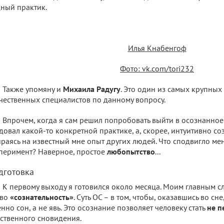
ный практик.
Илья Кнабенгоф
Фото: vk.com/tori232
Также упомяну и
Михаила Радугу
. Это один из самых крупны
чественных специалистов по данному вопросу.
Впрочем, когда я сам решил попробовать выйти в осознанное
довал какой-то конкретной практике, а, скорее, интуитивно со
раясь на известный мне опыт других людей. Что сподвигло мен
перимент? Наверное, простое
любопытство
...
дготовка
К первому выходу я готовился около месяца. Моим главным сл
ово
«сознательность»
. Суть ОС – в том, чтобы, оказавшись во сне
нно сон, а не явь. Это осознание позволяет человеку стать
не п
ственного сновидения.