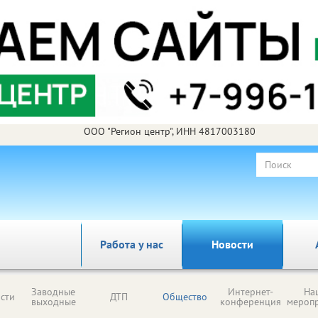
ООО "Регион центр", ИНН 4817003180
Работа у нас
Новости
Заводные
Интернет-
На
сти
ДТП
Общество
выходные
конференция
мероп