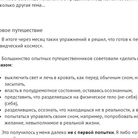
колько другая тема...
рвое путешествие
В итоге через месяц таких упражнений я решил, что готов к п
видческий космос».
Большинство опытных путешественников советовали «делать
разом
:
выключить свет и лечь в кровать, как перед обычным сном, н
засыпать,
впасть в полудремотное состояние, оставаясь осознанным,
представить, что разделяешься на физическое тело (не-себя
(себя),
разделившись, осознать, что находишься не в реальности, а 
попытаться управлять своим сном, например, попробовать и
желание, невыполнимое в реальной жизни.
Это получилось у меня далеко
не с первой попытки
. Я либо «