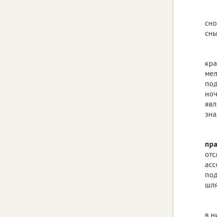
сно
сны
кра
мел
под
ноч
явл
зна
пра
отс
асс
под
шля
в н