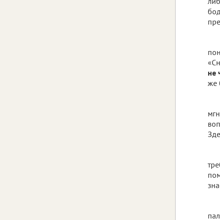
либ
бод
пре
пон
«Сн
не 
же 
мгн
воп
Зде
тре
пом
зна
пал