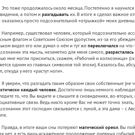
Это тоже продолжалось около месяца. Постепенно я научился
видения, а потом и
разгадывать
их. В итоге я сделал важное о
 оказались просто подсознательной «отрыжкой» моих дневны
Например, существовал человек, который подсознательно асс
сным флагом и Советским Союзом (допустим, из-за его убежден
ьком видел его или думал о нём и тут же
переключался
на что-
сознании эта мысль, незаметно для меня самого,
разрасталась
ью мне могли присниться, скажем, «Рабочий и колхозница» (с
яется одним из главных символов той эпохи). Казалось бы, абс
л, откуда у него «растут ноги».
Я уверен, что разгадать таким образом свои собственные (не 
ктически каждый человек
. Достаточно лишь немного наблюдат
ледите то, что Вы видите и слышите в сновидениях, во-вторых
оциативные связи. Ведь никто кроме Вас не может точно знать,
сознании этот господин связывается с луной, а эта дама – с Ав
пе.
Правда, в итоге ваши сны потеряют
магический ореол
. Вы по
их нет, а есть лишь искажённое продолжение дневных событий