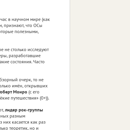
час в научном мире (как
м, признают, что ОСы
оторые полезными,
е не столько исследуют
еры, разработавшие
кие состояния. Часто
бзорный очерк, то не
колько имён, открывших
Роберт Монро
(с его
кие путешествия» (0+)).
рт,
лидер рок-группы
ённых разным
 них касается как раз
ько теоретик, но и