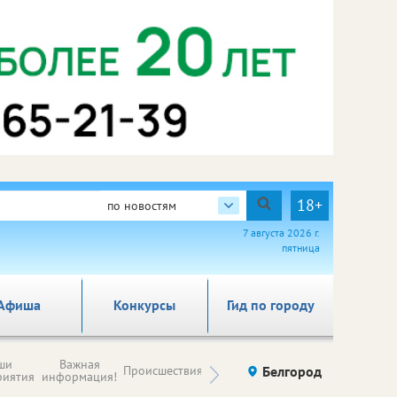
18+
по новостям
7 августа 2026 г.
пятница
Афиша
Конкурсы
Гид по городу
Новости
ши
Важная
Происшествия
Здоровье
Белгород
Ку
компаний (на
риятия
информация!
правах
рекламы)