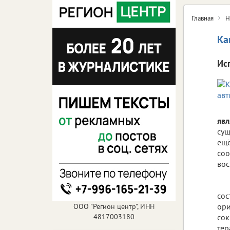
Главная
Н
Ка
Ис
явл
сущ
ещё
соо
во
сос
ори
ООО "Регион центр", ИНН
4817003180
сок
тер