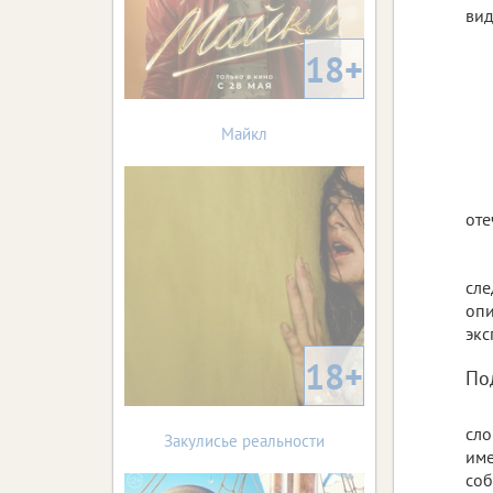
вид
18+
Майкл
оте
сле
опи
экс
18+
По
сл
Закулисье реальности
име
соб