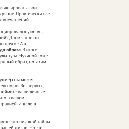
 фиксировать свои
ткрытие. Практически все
х впечатлений.
оциировался у меня с
ий). Днём я просто
то другое. А в
 до образа
. В итоге
кульптура Мухиной тоже
урдный образ, но я сам
чужие) сны может
ельности. Во-первых,
, поймите ваши личные
 что в вашем
стралией. И дело в
ймёте, что никакой тайны
 вашей жизни. Но это