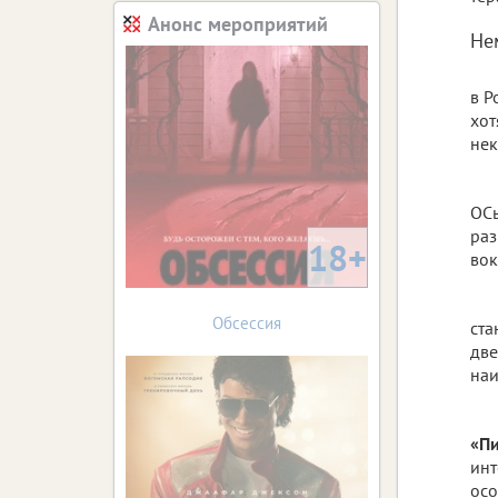
Анонс мероприятий
Не
в Р
хо
нек
ОСы
раз
18+
вок
Обсессия
ста
две
наи
«П
инт
осо