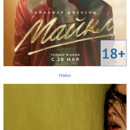
18+
Майкл