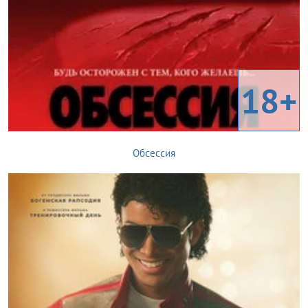
18+
Обсессия