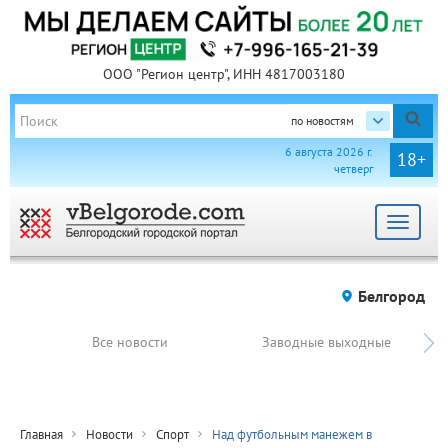
ООО "Регион центр", ИНН 4817003180
по новостям
6 августа 2026 г.
18+
четверг
Toggle
navigat
Белгород
Все новости
Заводные выходные
Главная
Новости
Спорт
Над футбольным манежем в