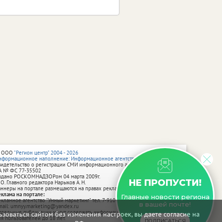
 ООО
"Регион центр" 2004 - 2026
нформационное наполнение: Информационное агентство vRossii.ru
видетельство о регистрации СМИ информационного агентства vRossii.ru
А № ФС 77‑35502
ыдано РОСКОМНАДЗОРом 04 марта 2009г.
НЕ ПРОПУСТИ!
 О. Главного редактора Нарыков А. Н.
аннеры на портале размещаются на правах рекламы.
еклама на портале:
Главные новости региона
екламное агентство "Умный маркетинг" тел. 7-910-267-70-40,
в вашей почте!
mail: umnyy.marketing@yandex.ru
тдельные публикации могут содержать информацию, не предназначенную
зоваться сайтом без изменения настроек, вы даете согласие на
ля пользователей до 18 лет.
ПОДПИСАТЬСЯ