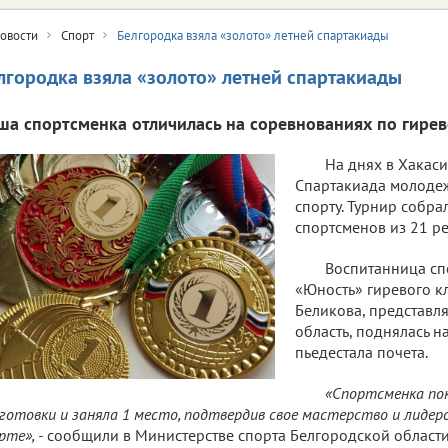
овости
Спорт
Белгородка взяла «золото» летней спартакиады
лгородка взяла «золото» летней спартакиады
ша спортсменка отличилась на соревнованиях по гирев
На днях в Хакаси
Спартакиада молодеж
спорту. Турнир собра
спортсменов из 21 ре
Воспитанница с
«Юность» гиревого к
Беликова, представл
область, поднялась н
пьедестала почета.
«Спортсменка пок
готовки и заняла 1 место, подтвердив свое мастерство и лидерс
рте», -
сообщили в Министерстве спорта Белгородской области