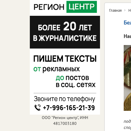
Главная
Н
Бе
На
ООО "Регион центр", ИНН
под
4817003180
спо