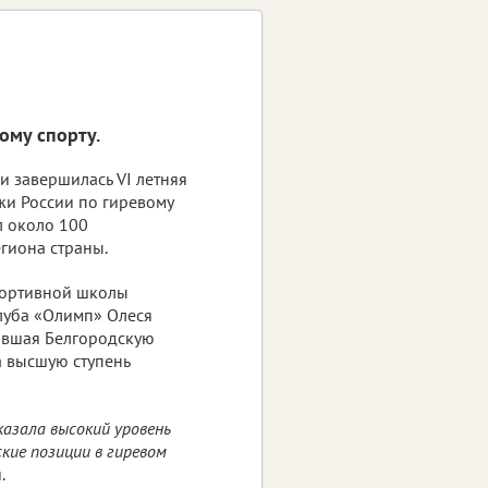
ому спорту.
и завершилась VI летняя
и России по гиревому
л около 100
гиона страны.
портивной школы
луба «Олимп» Олеся
явшая Белгородскую
а высшую ступень
азала высокий уровень
кие позиции в гиревом
.