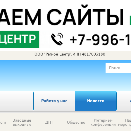
ООО "Регион центр", ИНН 4817003180
Работа у нас
Новости
Заводные
Интернет-
На
сти
ДТП
Общество
выходные
конференция
мероп