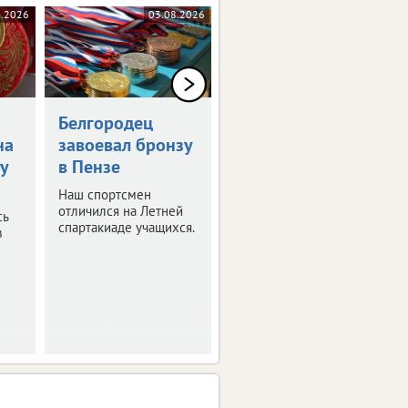
8.2026
03.08.2026
27.07.2026
Белгородец
В Белгородской
на
завоевал бронзу
области прошел
у
в Пензе
турнир по
баскетболу 3×3
Наш спортсмен
отличился на Летней
сь
Соревнования
спартакиаде учащихся.
з
состоялись в рамках
фестиваля «Вместе! Со
Спортом».