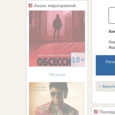
Анонс мероприятий
Хот
Нов
Янд
18+
Печа
Обсессия
Вернуть
Послед