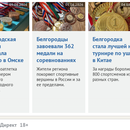
05.08.2026
05.08.2026
04.0
одская
Белгородцы
Белгородка
я
завоевали 362
стала лучшей 
ала
медали на
турнире по уш
о в Омске
соревнованиях
в Китае
оатлетка
Жители региона
За награды бороли
зером
покоряют спортивные
800 спортсменов и
го
вершины в России и за
разных стран.
одного
ее пределами.
.
.Директ