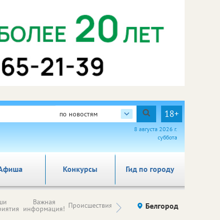
18+
по новостям
8 августа 2026 г.
суббота
Афиша
Конкурсы
Гид по городу
Новости
ши
Важная
Происшествия
Здоровье
Белгород
Ку
компаний (на
риятия
информация!
правах
рекламы)