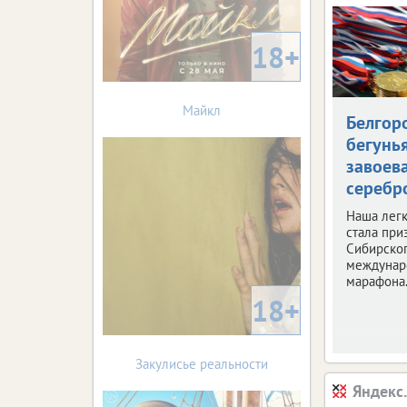
18+
Майкл
Белгор
бегунь
завоев
серебр
Наша легк
стала при
Сибирско
междунар
марафона
18+
Закулисье реальности
Яндекс