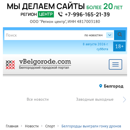
ООО "Регион центр", ИНН 4817003180
по новостям
8 августа 2026 г.
18+
суббота
Toggle
navigat
Белгород
Все новости
Заводные выходные
Главная
Новости
Спорт
Белгородцы выиграли гонку дронов