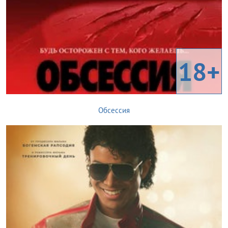
18+
Обсессия