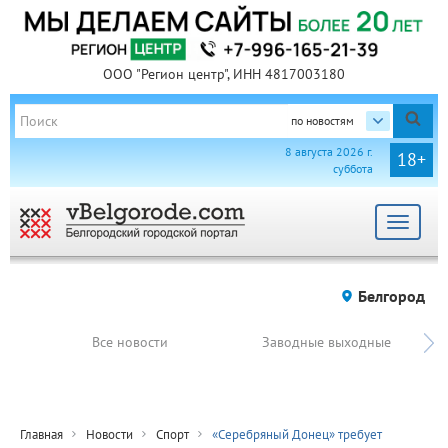
ООО "Регион центр", ИНН 4817003180
по новостям
8 августа 2026 г.
18+
суббота
Toggle
navigat
Белгород
Все новости
Заводные выходные
Главная
Новости
Спорт
«Серебряный Донец» требует