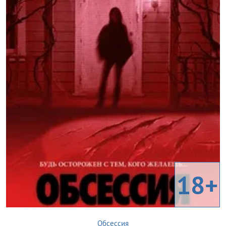
18+
Обсессия