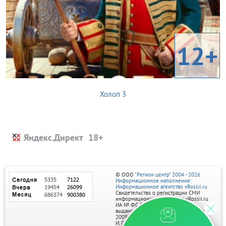
12+
Холоп 3
Яндекс.Директ
© ООО
"Регион центр" 2004 - 2026
Информационное наполнение:
Информационное агентство vRossii.ru
Свидетельство о регистрации СМИ
информационного агентства vRossii.ru
ИА № ФС 77‑35502
выдано РОСКОМНАДЗОРом 04 марта
2009г.
И. О. Главного редактора Нарыков А. Н.