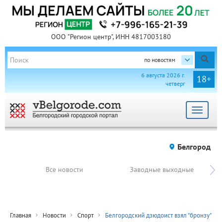
ООО "Регион центр", ИНН 4817003180
по новостям
6 августа 2026 г.
18+
четверг
Toggle
navigat
Белгород
Все новости
Заводные выходные
Главная
Новости
Спорт
Белгородский дзюдоист взял "бронзу"