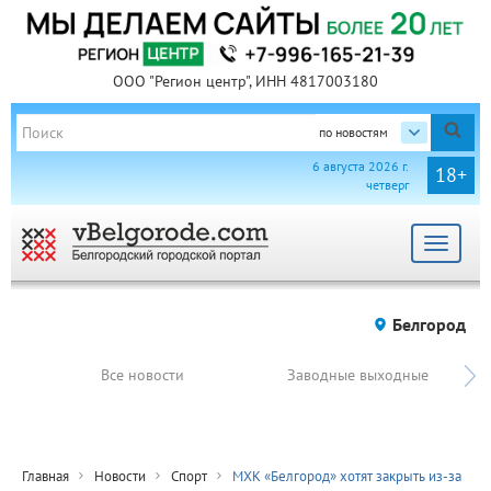
ООО "Регион центр", ИНН 4817003180
по новостям
6 августа 2026 г.
18+
четверг
Toggle
navigat
Белгород
Все новости
Заводные выходные
Главная
Новости
Спорт
МХК «Белгород» хотят закрыть из-за