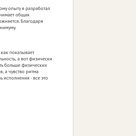
ому опыту я разработал
анимает общая
ожняется. Благодаря
нимуму.
 как показывает
ьность, а вот физически
ать больше физических
в, а чувство ритма
ь исполнения - все это