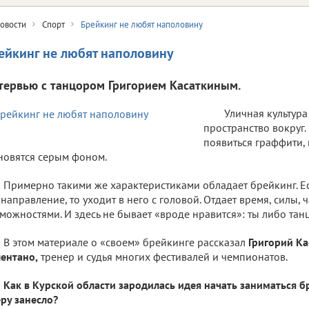
овости
Спорт
Брейкинг не любят наполовину
ейкинг не любят наполовину
тервью с танцором Григорием Касаткиным.
Уличная культур
пространство вокруг.
появиться граффити,
новятся серым фоном.
Примерно такими же характеристиками обладает брейкинг. Е
 направление, то уходит в него с головой. Отдает время, силы, 
можностями. И здесь не бывает «вроде нравится»: ты либо тан
В этом материале о «своем» брейкинге рассказал
Григорий Ка
ентано,
тренер и судья многих фестивалей и чемпионатов.
Как в Курской области зародилась идея начать заниматься бр
ру занесло?