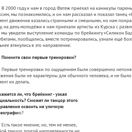
В 2000 году к нам в город Фатеж приехал на каникулы парень 
сим, мы познакомились, и он нам рассказал и показал танец «
ент движения казались странными и смешными, но нам понрав
у, на день молодёжи к нам приехали артисты из Курска с разв
 мы увидели выступление команды по брейкингу «Силикон Ба
ебятами, пообщались, вместе потренировались, узнали ещё б
ьнее втянулись в это направление.
Помните свои первые тренировки?
Первые тренировки по ощущениям были совершенно непонят
жения были не характерны для обычного человека, и не было 
ент их делать.
кажется ли, что брейкинг - узкая
циальность? Сможет ли танцор этого
равления освоить не уличную
реографи
ю?
Есть такое мнение, но, тем не менее,
ой танцор другой направленности не