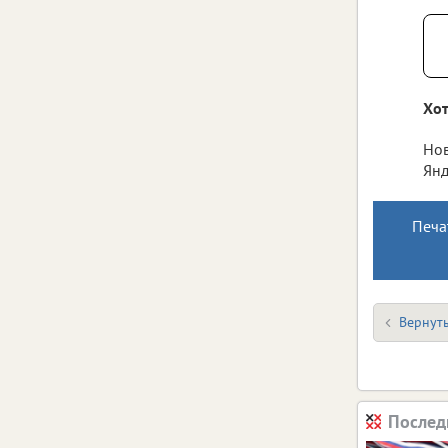
Хот
Нов
Янд
Печа
Вернуть
Послед