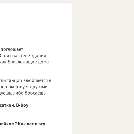
а поглощает
 Стоит на стене здания
 как близлежащие дома
сли танцор влюбляется в
часто жертвует другими
цуешь, либо бросаешь.
саткин, B-boy
ейком? Как вас в эту