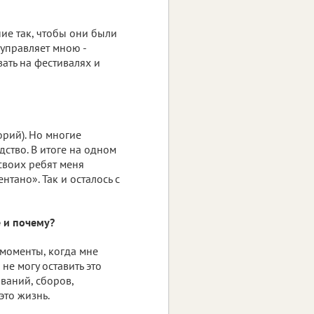
ние так, чтобы они были
 управляет мною -
вать на фестивалях и
орий). Но многие
дство. В итоге на одном
своих ребят меня
тано». Так и осталось с
е и почему?
 моменты, когда мне
не могу оставить это
ваний, сборов,
это жизнь.