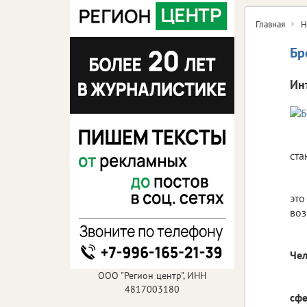
Главная
Н
Бр
Ин
ста
это
воз
Чел
ООО "Регион центр", ИНН
4817003180
сфе