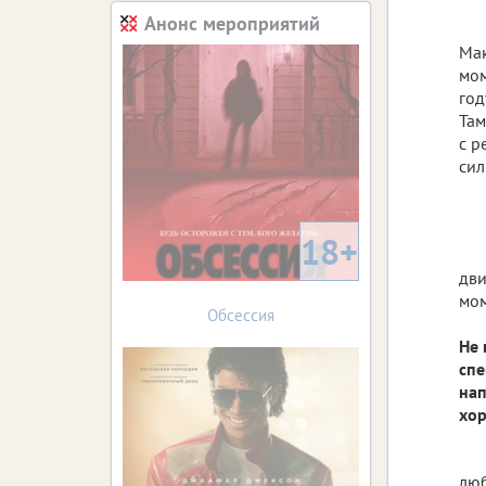
Анонс мероприятий
Мак
мом
год
Там
с р
сил
18+
дви
мом
Обсессия
Не 
спе
нап
хо
люб