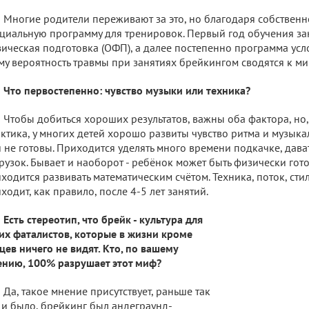
Многие родители переживают за это, но благодаря собственн
циальную программу для тренировок. Первый год обучения з
ическая подготовка (ОФП), а далее постепенно программа усл
му вероятность травмы при занятиях брейкингом сводятся к ми
Что первостепенно: чувство музыки или техника?
Чтобы добиться хороших результатов, важны оба фактора, но,
ктика, у многих детей хорошо развиты чувство ритма и музыкал
 не готовы. Приходится уделять много времени подкачке, дав
рузок. Бывает и наоборот - ребёнок может быть физически гото
ходится развивать математическим счётом. Техника, поток, стил
ходит, как правило, после 4-5 лет занятий.
Есть стереотип, что брейк - культура для
их фаталистов, которые в жизни кроме
цев ничего не видят. Кто, по вашему
нию, 100% разрушает этот миф?
Да, такое мнение присутствует, раньше так
 и было, брейкинг был андеграунд-