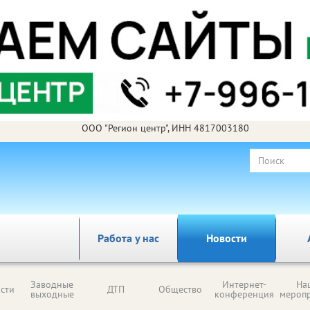
ООО "Регион центр", ИНН 4817003180
Работа у нас
Новости
Заводные
Интернет-
На
сти
ДТП
Общество
выходные
конференция
мероп