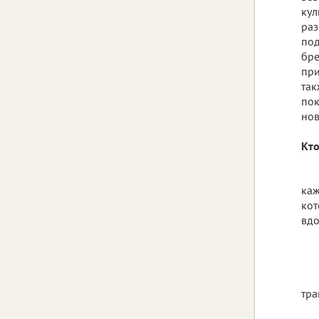
кул
раз
под
бре
при
так
пок
нов
Кто
каж
кот
вдо
тра