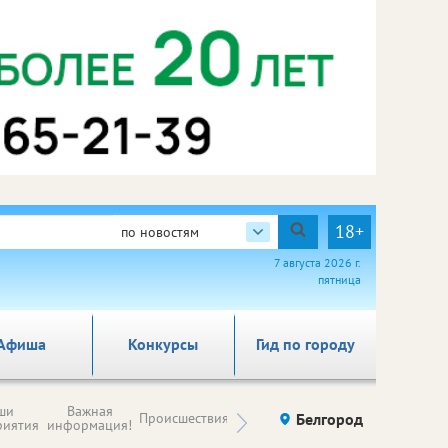
18+
по новостям
7 августа 2026 г.
пятница
Афиша
Конкурсы
Гид по городу
Новости
ши
Важная
Происшествия
Здоровье
Белгород
Ку
компаний (на
риятия
информация!
правах
рекламы)