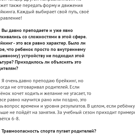
жет также передать форму и движения
йкинга. Каждый выбирает свой путь, своё
равление!
Вы давно преподаете и уже явно
лкивались со сложностями в этой сфере.
йкинг - это все равно характер. Было ли
ое, что ребенок просто по внутреннему
шевному) устройству не подходил этой
ьтуре? Приходилось ли объяснять это
дителям?
Я очень давно преподаю брейкинг, но
огда не отговаривал родителей. Если
ёнок хочет ходить и желание не угасает, то
все равно научится рано или поздно, это
ь вопрос времени и уровня результатов. В целом, если ребёнку
ьше не пойдёт на занятия. За учебный сезон приходит примерн
аётся 6-8.
Травмоопасность спорта пугает родителей?