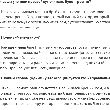
и ваши ученики превзойдут учителя, будет грустно?
Моя самая главная мечта в брейкинге - научить новое поколе
ше, чем тренер. Это, наверное, самый важный фактор, который
чить тому, чему не успел научиться сам, путешествовать, участво
имать высшие награды.
Почему «Челентано»?
Раньше у меня был Ник «Гринго» (образовалось от имени Григ
орили, что я похож на Челентано, присылали фото, где есть схо
соревнований, когда я опаздывал на регистрацию и попросил 
егистрировать, они ради шутки записали меня под ником «Челен
 пор. Прошло уже лет шесть, наверное.
С каким словом (одним) у вас ассоциируется это направлени
Жизнь. С самого раннего детства я занимался брейкингом, и в
о весело или грустно, рядом всегда были тренировки. Сейчас я 
равление, так как уже не представляю свою жизнь без соревно
нировок, поездок в другие города, новых знакомств. Для меня 