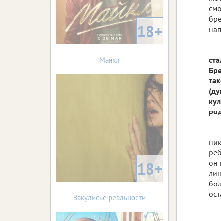
смо
бре
18+
нап
ста
Майкл
Бре
так
(ду
кул
ро
ник
реб
он 
18+
лиш
бол
ост
Закулисье реальности