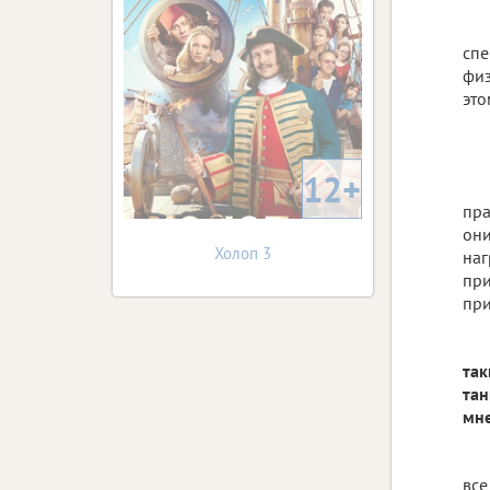
спе
физ
это
12+
пра
они
Холоп 3
наг
при
при
так
тан
мне
все