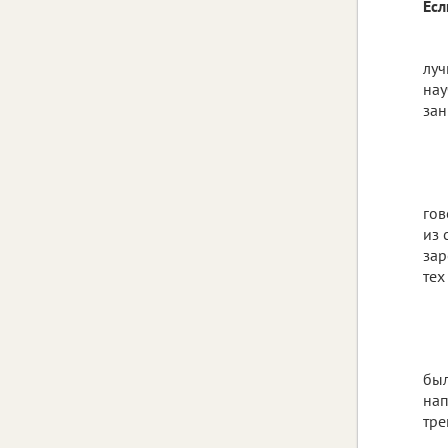
Есл
луч
нау
зан
гов
из 
зар
тех
был
нап
тре