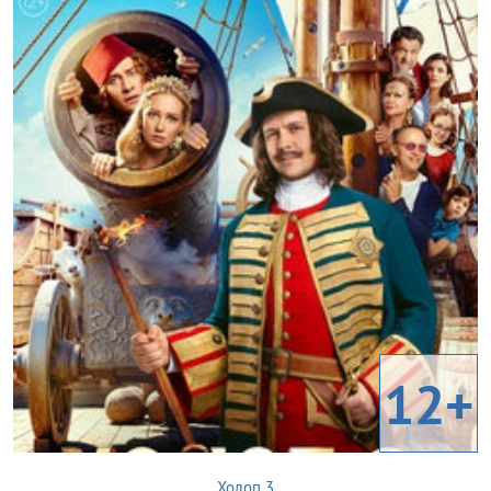
12+
Холоп 3