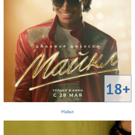
18+
Майкл