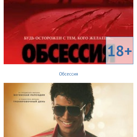
18+
Обсессия