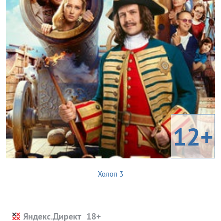
12+
Холоп 3
Яндекс.Директ