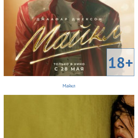
18+
Майкл