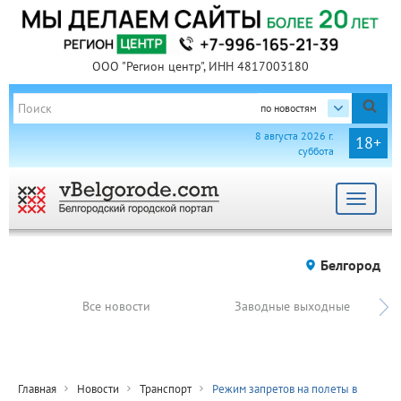
ООО "Регион центр", ИНН 4817003180
по новостям
8 августа 2026 г.
18+
суббота
Toggle
navigat
Белгород
Все новости
Заводные выходные
Главная
Новости
Транспорт
Режим запретов на полеты в