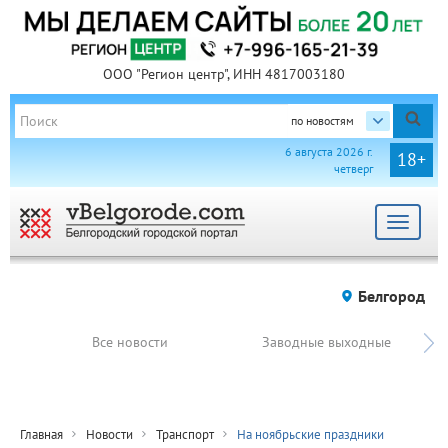
ООО "Регион центр", ИНН 4817003180
по новостям
6 августа 2026 г.
18+
четверг
Toggle
navigat
Белгород
Все новости
Заводные выходные
Главная
Новости
Транспорт
На ноябрьские праздники