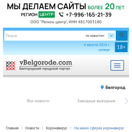
ООО "Регион центр", ИНН 4817003180
по новостям
6 августа 2026 г.
18+
четверг
Toggle
navigat
Белгород
Все новости
Заводные выходные
Главная
Новости
Коронавирус
На каких сферах коронавирус