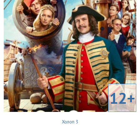
12+
Холоп 3