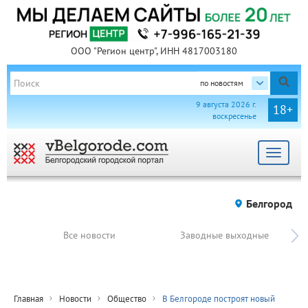
ООО "Регион центр", ИНН 4817003180
по новостям
9 августа 2026 г.
18+
воскресенье
Toggle
navigat
Белгород
Все новости
Заводные выходные
Главная
Новости
Общество
В Белгороде построят новый