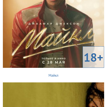
18+
Майкл