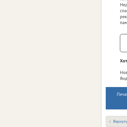
Нед
спа
рек
пам
Хот
Нов
Янд
Печа
Вернуть