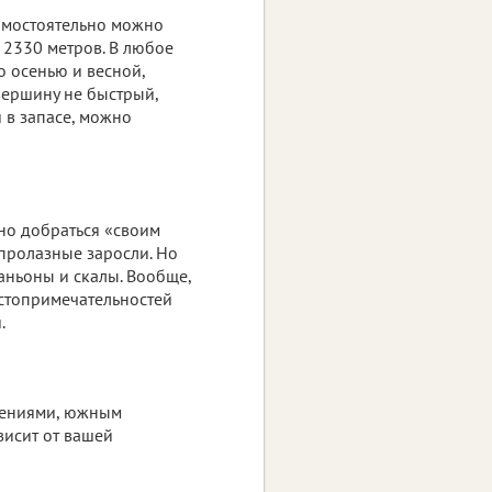
самостоятельно можно
 2330 метров. В любое
о осенью и весной,
а вершину не быстрый,
 в запасе, можно
жно добраться «своим
епролазные заросли. Но
каньоны и скалы. Вообще,
стопримечательностей
.
тениями, южным
висит от вашей