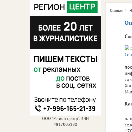
Главная
Н
От
Ск
пос
инф
сов
Хос
Мам
Ка
нах
ООО "Регион центр", ИНН
4817003180
сез
170