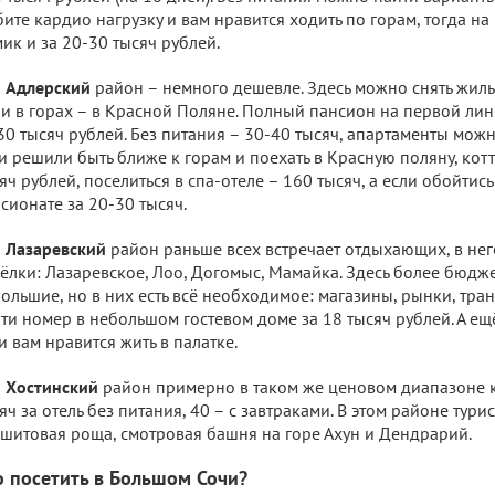
ите кардио нагрузку и вам нравится ходить по горам, тогда на
ик и за 20-30 тысяч рублей.
Адлерский
район – немного дешевле. Здесь можно снять жильё
 и в горах – в Красной Поляне. Полный пансион на первой л
30 тысяч рублей. Без питания – 30-40 тысяч, апартаменты можно
и решили быть ближе к горам и поехать в Красную поляну, кот
яч рублей, поселиться в спа-отеле – 160 тысяч, а если обойтис
сионате за 20-30 тысяч.
Лазаревский
район раньше всех встречает отдыхающих, в нег
ёлки: Лазаревское, Лоо, Догомыс, Мамайка. Здесь более бюдж
ольшие, но в них есть всё необходимое: магазины, рынки, тра
ти номер в небольшом гостевом доме за 18 тысяч рублей. А ещё
и вам нравится жить в палатке.
Хостинский
район примерно в таком же ценовом диапазоне к
яч за отель без питания, 40 – с завтраками. В этом районе тури
шитовая роща, смотровая башня на горе Ахун и Дендрарий.
о посетить в Большом Сочи?