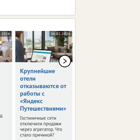
2.2026
06.02.2026
04.02.2026
Крупнейшие
Лавинная
отели
опасность
отказываются от
нарушила планы
работы с
туристов и
«Яндекс
горнолыжников
Путешествиями»
Важная новость для
ой
тех, кто планирует
Гостиничные сети
отдых на
отключили продажи
горнолыжных
через агрегатор. Что
курортах Кавказа.
стало причиной?