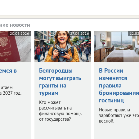
ние новости
20.05.2026
27.04.2026
12.0
емся в
Белгородцы
В России
могут выиграть
изменятся
гранты на
правила
Китаем
туризм
бронирования
а 2027 год.
гостиниц
Кто может
рассчитывать на
Новые правила
финансовую помощь
заработают уже эт
от государства?
весной.