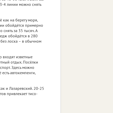
 3-4 линии можно снять
 как на берегу моря,
инии обойдётся примерно
 снять за 35 тысяч. А
тедж обойдётся в 280
ь без лоска – в обычном
о входят изветные
етный отдых. Посёлки
нспорт. Здесь можно
 есть автокемпенги,
ак и Лазаревский. 20-25
стов привлекает тисо-