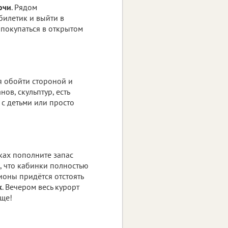
очи
. Рядом
билетик и выйти в
 покупаться в открытом
я обойти стороной и
ов, скульптур, есть
 с детьми или просто
ках пополните запас
о, что кабинки полностью
ионы придётся отстоять
к
. Вечером весь курорт
ище!