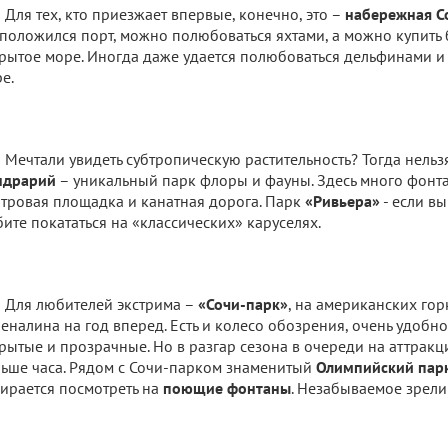
Для тех, кто приезжает впервые, конечно, это –
набережная С
положился порт, можно полюбоваться яхтами, а можно купить 
рытое море. Иногда даже удается полюбоваться дельфинами и
е.
Мечтали увидеть субтропическую растительность? Тогда нельз
ндрарий
– уникальный парк флоры и фауны. Здесь много фонтан
тровая площадка и канатная дорога. Парк
«Ривьера»
- если вы
ите покататься на «классических» каруселях.
Для любителей экстрима –
«Сочи-парк»
, на американских гор
еналина на год вперед. Есть и колесо обозрения, очень удобн
рытые и прозрачные. Но в разгар сезона в очереди на аттракц
ьше часа. Рядом с Сочи-парком знаменитый
Олимпийский пар
ирается посмотреть на
поющие фонтаны
. Незабываемое зрел