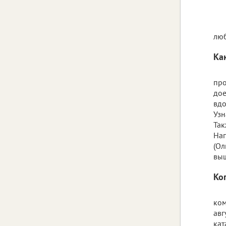
люб
Ка
про
дое
вдо
Узн
Так
Нап
(Ол
выш
Ког
ком
авг
кат