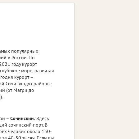
самых популярных
ий в России. По
2021 году курорт
глубокое море, развитая
егодня курорт –
ой Сочи входят районы:
ий (от Магри до
).
гой –
Сочинский.
Здесь
щий сочинский порт. В
рёх человек около 150-
 за 40-50 тысяч. Если вы