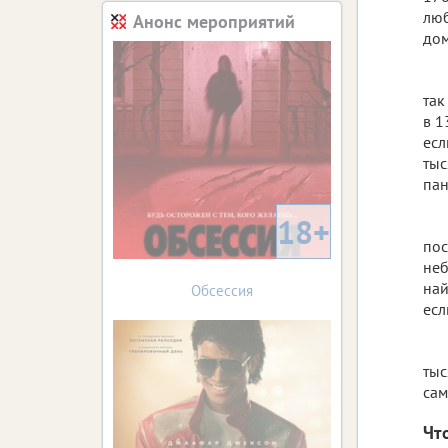
люб
Анонс мероприятий
дом
так
в 1
есл
тыс
пан
18+
пос
неб
най
Обсессия
есл
тыс
сам
Чт