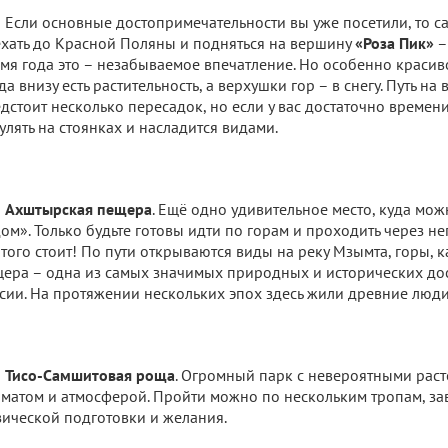
Если основные достопримечательности вы уже посетили, то 
хать до Красной Поляны и подняться на вершину
«Роза Пик»
–
мя года это – незабываемое впечатление. Но особенно красив
да внизу есть растительность, а верхушки гор – в снегу. Путь н
дстоит несколько пересадок, но если у вас достаточно времени
улять на стоянках и насладится видами.
Ахштырская пещера
. Ещё одно удивительное место, куда мо
ом». Только будьте готовы идти по горам и проходить через н
 того стоит! По пути открываются виды на реку Мзымта, горы, 
ера – одна из самых значимых природных и исторических до
сии. На протяжении нескольких эпох здесь жили древние люди
Тисо-Самшитовая роща
. Огромный парк с невероятными рас
матом и атмосферой. Пройти можно по нескольким тропам, за
ической подготовки и желания.