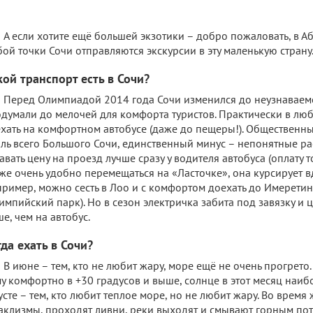
А если хотите ещё большей экзотики – добро пожаловать, в 
ой точки Сочи отправляются экскурсии в эту маленькую страну
кой транспорт есть в Сочи?
Перед Олимпиадой 2014 года Сочи изменился до неузнаваемо
думали до мелочей для комфорта туристов. Практически в лю
хать на комфортном автобусе (даже до пещеры!). Общественн
ль всего Большого Сочи, единственный минус – непонятные ра
авать цену на проезд лучше сразу у водителя автобуса (оплату 
же очень удобно перемещаться на «Ласточке», она курсирует в
ример, можно сесть в Лоо и с комфортом доехать до Имерети
импийский парк). Но в сезон электричка забита под завязку и 
е, чем на автобус.
да ехать в Сочи?
В июне – тем, кто не любит жару, море ещё не очень прогрето. 
у комфортно в +30 градусов и выше, солнце в этот месяц наибо
усте – тем, кто любит теплое море, но не любит жару. Во врем
аклизмы, проходят ливни, реки выходят и смывают горным по