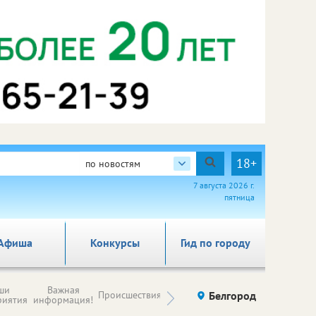
18+
по новостям
7 августа 2026 г.
пятница
Афиша
Конкурсы
Гид по городу
Новости
ши
Важная
Происшествия
Здоровье
Белгород
Ку
компаний (на
риятия
информация!
правах
рекламы)