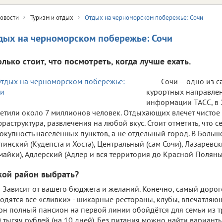
овости
Туризм и отдых
Отдых на черноморском побережье: Сочи
дых на черноморском побережье: Сочи
олько стоит, что посмотреть, когда лучше ехать.
Сочи – одно из 
курортных направлен
информации ТАСС, в 
етили около 7 миллионов человек. Отдыхающих влечет чистое 
раструктура, развлечения на любой вкус. Стоит отметить, что с
окупность населённых пунктов, а не отдельный город. В Больш
тинский (Кудепста и Хоста), Центральный (сам Сочи), Лазаревск
айки), Адлерский (Адлер и вся территория до Красной Поляны
кой район выбрать?
Зависит от вашего бюджета и желаний. Конечно, самый доро
одятся все «сливки» - шикарные рестораны, клубы, впечатляю
он полный пансион на первой линии обойдётся для семьи из т
 тысяч рублей (на 10 дней). Без питания можно найти варианты