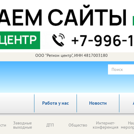
ООО "Регион центр", ИНН 4817003180
Работа у нас
Новости
Заводные
Интернет-
На
сти
ДТП
Общество
выходные
конференция
мероп