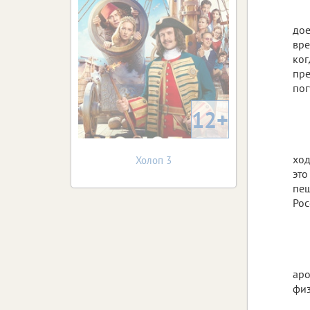
дое
вре
ког
пре
пог
12+
ход
Холоп 3
это
пещ
Рос
аро
физ