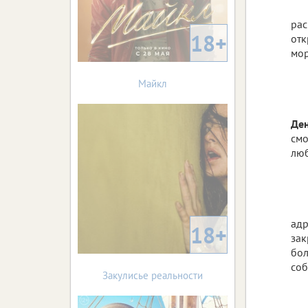
рас
18+
отк
мор
Майкл
Де
смо
люб
адр
18+
зак
бол
соб
Закулисье реальности