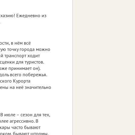
Абхазию! Ежедневно из
.
сти, в нём всё
бую точку города можно
ый транспорт ходит
сценки для туристов.
тоже принимает он).
доль всего побережья.
нского Курорта
цены на неё значительно
В июле – сезон для тех,
лее агрессивно. В
я жары часто бывают
током, бывают штормы.