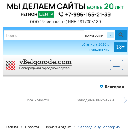
ООО "Регион центр", ИНН 4817003180
по новостям
10 августа 2026 г.
18+
понедельник
Toggle
navigat
Белгород
Все новости
Заводные выходные
Главная
Новости
Туризм и отдых
"Заповедному Белогорью"