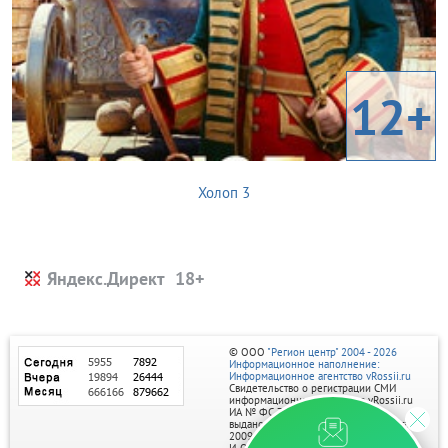
12+
Холоп 3
Яндекс.Директ
© ООО
"Регион центр" 2004 - 2026
Информационное наполнение:
Информационное агентство vRossii.ru
Свидетельство о регистрации СМИ
информационного агентства vRossii.ru
ИА № ФС 77‑35502
выдано РОСКОМНАДЗОРом 04 марта
2009г.
И. О. Главного редактора Нарыков А. Н.