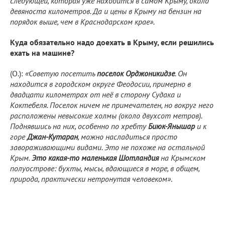
следующей, которая уже находится в самом Крыму, около
девяноста километров. Да и цены в Крыму на бензин на
порядок выше, чем в Краснодарском крае».
Куда обязательно надо доехать в Крыму, если решились
ехать на машине?
(О.):
«Советую посетить
поселок Орджоникидзе
. Он
находится в городском округе Феодосии, примерно в
двадцати километрах от неё в сторону Судака и
Коктебеля. Поселок ничем не примечателен, но вокруг него
расположены невысокие холмы (около двухсот метров).
Поднявшись на них, особенно по хребту
Биюк-Янышар
и к
горе
Джан-Кутаран
, можно насладиться просто
завораживающими видами. Это не похоже на остальной
Крым.
Это какая-то маленькая Шотландия
на Крымском
полуострове: бухты, мысы, вдающиеся в море, в общем,
природа, практически нетронутая человеком»
.