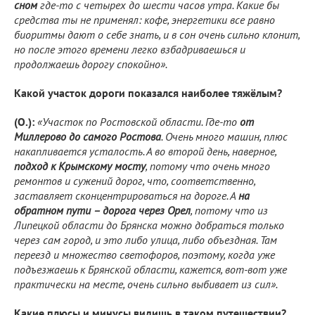
сном
где-то с четырех до шести часов утра. Какие бы
средства ты не применял: кофе, энергетики все равно
биоритмы дают о себе знать, и в сон очень сильно клонит,
но после этого времени легко взбадриваешься и
продолжаешь дорогу спокойно».
Какой участок дороги показался наиболее тяжёлым?
(О.):
«Участок по Ростовской области. Где-то
от
Миллерово до самого Ростова
. Очень много машин, плюс
накапливается усталость. А во второй день, наверное,
подход к Крымскому мосту
, потому что очень много
ремонтов и сужений дорог, что, соответственно,
заставляет сконцентрироваться на дороге. А
на
обратном пути – дорога через Орел
, потому что из
Липецкой области до Брянска можно добраться только
через сам город, и это либо улица, либо объездная. Там
переезд и множество светофоров, поэтому, когда уже
подъезжаешь к Брянской области, кажется, вот-вот уже
практически на месте, очень сильно выбивает из сил».
Какие плюсы и минусы видишь в таком путешествии?