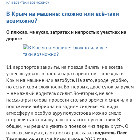
или всё-таки возможно?
В Крым на машине: сложно или всё-таки
возможно?
О плюсах, минусах, затратах и непростых участках на
дороге.
11 аэропортов закрыты, на поезда билеты не всегда
успеешь урвать, остаётся пара вариантов – поездка в
Крым на машине или автобусе. На авто, вроде, удобно,
но есть и свои сложности. Во-первых, двое суток за рулём
– не каждый водитель осилит. Во-вторых, не все
пассажиры готовы провести столько времени сидя или в
положении эмбриона на заднем сиденье. Но виды,
атмосферу и особую ауру полуострова можно смело
отправлять в копилку плюсов такого путешествия. В
общем, мы решили узнать о поездке «из первых уст». О
плюсах, минусах, сложностях рассказал
водитель Олег
Тимошин
, он ездил в Крым в июне 2022 года.