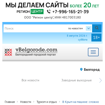
ООО "Регион центр", ИНН 4817003180
по новостям
8 августа 2026 г.
18+
суббота
Toggle
navigat
Белгород
Все новости
Заводные выходные
Главная
Новости
Туризм и отдых
В Крым на машине: сложно