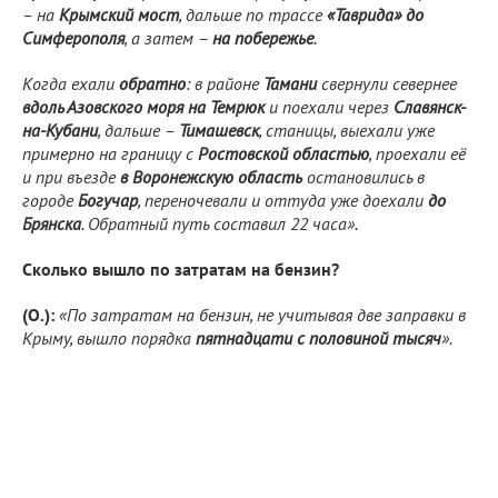
– на
Крымский мост
, дальше по трассе
«Таврида» до
Симферополя
, а затем –
на побережье
.
Когда ехали
обратно
: в районе
Тамани
свернули севернее
вдоль Азовского моря на Темрюк
и поехали через
Славянск-
на-Кубани
, дальше –
Тимашевск
, станицы, выехали уже
примерно на границу с
Ростовской областью
, проехали её
и при въезде
в Воронежскую область
остановились в
городе
Богучар
, переночевали и оттуда уже доехали
до
Брянска
. Обратный путь составил 22 часа».
Сколько вышло по затратам на бензин?
(О.):
«По затратам на бензин, не учитывая две заправки в
Крыму, вышло порядка
пятнадцати с половиной тысяч
».