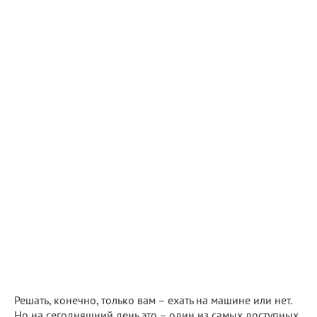
Решать, конечно, только вам – ехать на машине или нет.
Но на сегодняшний день это – один из самых доступных