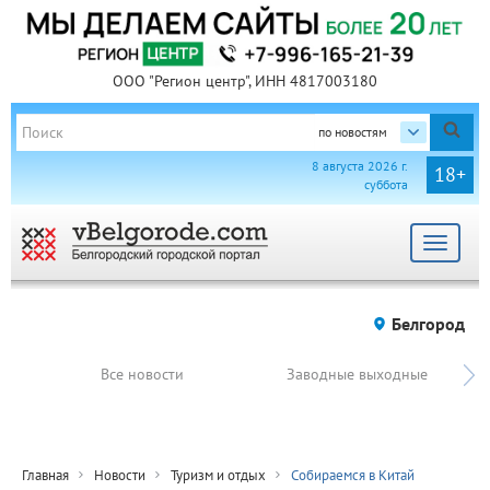
ООО "Регион центр", ИНН 4817003180
по новостям
8 августа 2026 г.
18+
суббота
Toggle
navigat
Белгород
Все новости
Заводные выходные
Главная
Новости
Туризм и отдых
Собираемся в Китай