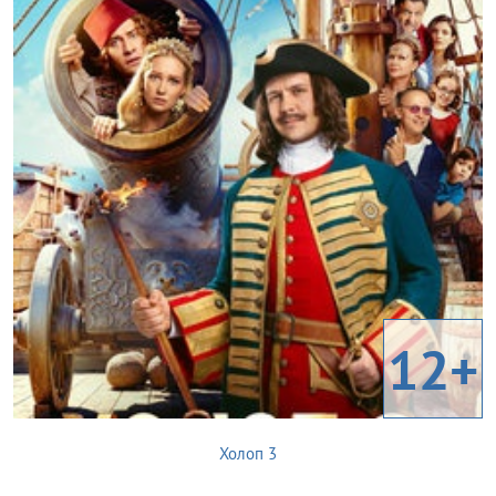
12+
Холоп 3