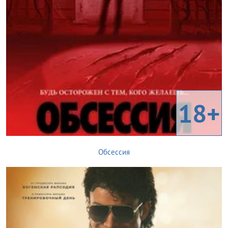
18+
Обсессия