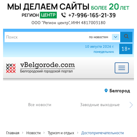
ООО "Регион центр", ИНН 4817003180
по новостям
10 августа 2026 г.
18+
понедельник
Toggle
navigat
Белгород
Все новости
Заводные выходные
Главная
Новости
Туризм и отдых
Достопримечательности