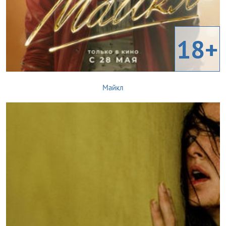
18+
Майкл