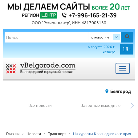
ООО "Регион центр", ИНН 4817003180
по новостям
6 августа 2026 г.
18+
четверг
Toggle
navigat
Белгород
Все новости
Заводные выходные
Главная
Новости
Транспорт
На курорты Краснодарского края