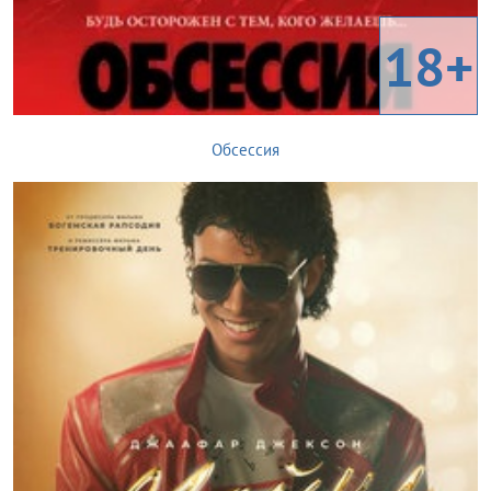
18+
Обсессия