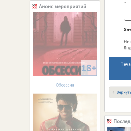
Анонс мероприятий
Хот
Нов
Янд
Печа
18+
Обсессия
Вернуть
Послед