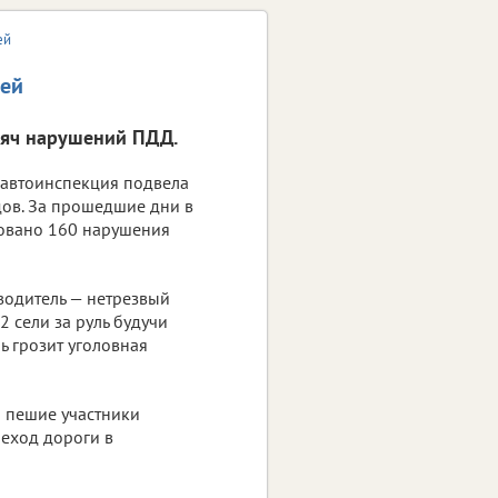
ей
лей
сяч нарушений ПДД.
савтоинспекция подвела
ов. За прошедшие дни в
овано 160 нарушения
водитель — нетрезвый
 сели за руль будучи
ь грозит уголовная
и пешие участники
еход дороги в