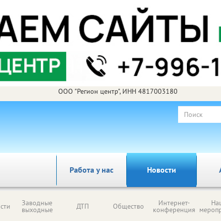
ООО "Регион центр", ИНН 4817003180
Работа у нас
Новости
Заводные
Интернет-
На
сти
ДТП
Общество
выходные
конференция
мероп