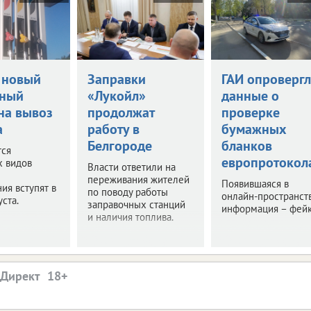
 новый
Заправки
ГАИ опровергл
нный
«Лукойл»
данные о
на вывоз
продолжат
проверке
а
работу в
бумажных
Белгороде
бланков
тся
европротокол
х видов
Власти ответили на
переживания жителей
Появившаяся в
ия вступят в
по поводу работы
онлайн-пространст
уста.
заправочных станций
информация – фейк
и наличия топлива.
.Директ