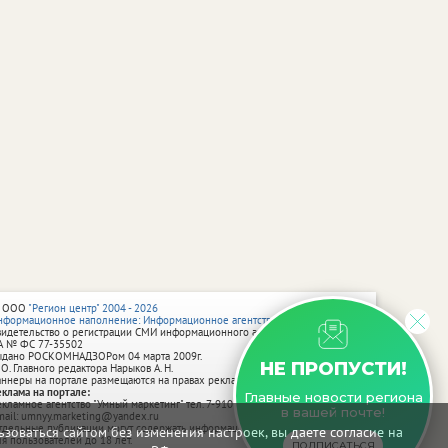
 ООО
"Регион центр" 2004 - 2026
нформационное наполнение: Информационное агентство vRossii.ru
видетельство о регистрации СМИ информационного агентства vRossii.ru
А № ФС 77‑35502
ыдано РОСКОМНАДЗОРом 04 марта 2009г.
НЕ ПРОПУСТИ!
 О. Главного редактора Нарыков А. Н.
аннеры на портале размещаются на правах рекламы.
еклама на портале:
Главные новости региона
екламное агентство "Умный маркетинг" тел. 7-910-267-70-40,
в вашей почте!
mail: umnyy.marketing@yandex.ru
тдельные публикации могут содержать информацию, не предназначенную
зоваться сайтом без изменения настроек, вы даете согласие на
ля пользователей до 18 лет.
ПОДПИСАТЬСЯ