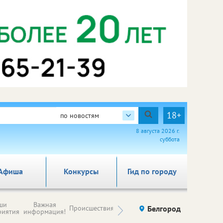
18+
по новостям
8 августа 2026 г.
суббота
Афиша
Конкурсы
Гид по городу
Новости
ши
Важная
Происшествия
Здоровье
Белгород
Ку
компаний (на
риятия
информация!
правах
рекламы)