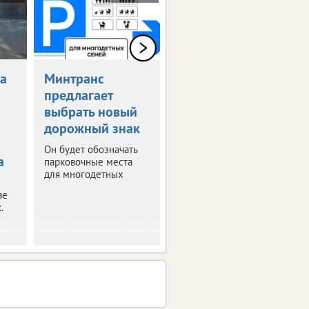
а
Минтранс
Возобновлена
предлагает
выплата
выбрать новый
компенсаций за
дорожный знак
поврежденные
авто
Он будет обозначать
а
парковочные места
Ранее их
для многодетных
приостановили из-за
отсутствия средств.
ве
.