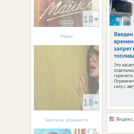
18+
Введен
Майкл
време
запрет 
топлив
Это касае
отдельны
горючего.
Ограничен
силу с авг
18+
Яндекс
Закулисье реальности