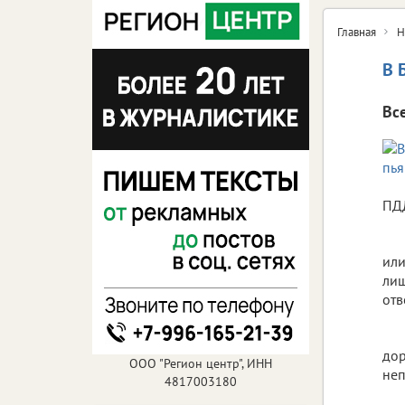
Главная
Н
В 
Вс
ПД
или
лиш
отв
дор
ООО "Регион центр", ИНН
неп
4817003180