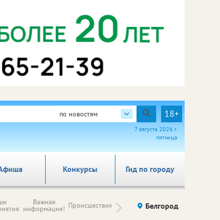
18+
по новостям
7 августа 2026 г.
пятница
Афиша
Конкурсы
Гид по городу
Новости
ши
Важная
Происшествия
Здоровье
Белгород
Ку
компаний (на
риятия
информация!
правах
рекламы)