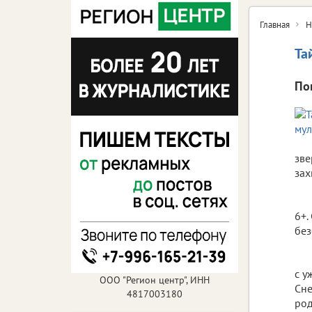
Главная
Н
Та
По
зве
зах
6+.
без
с у
ООО "Регион центр", ИНН
Сне
4817003180
род