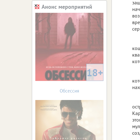
защ
Анонс мероприятий
нач
воз
вре
сер
кош
ква
кот
18+
кот
нах
Обсессия
ост
Кар
это
мул
соз