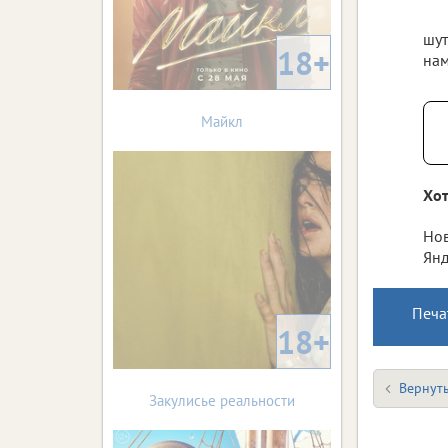
шут
18+
нам
Майкл
Хот
Нов
Янд
Печа
18+
Вернуть
Закулисье реальности