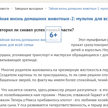
овости
Заводные выходные
Тайная жизнь домашних животных-2: мульт
йная жизнь домашних животных-2: мультик для в
вторил ли сиквел успех первой части?
6+
Этот мультфильм 
прокат сразу покори
детей и взрослых. Н
рушки, угоняющие транспорт и мастерски обращающиеся с дом
ватывающее зрелище.
Многие родители жаловались на чрезмерную жестокость в пер
 Создатели картины то ли прислушались, то ли сами решили от
башенных зверей, по факту мы имеем более спокойный, тихий 
Что касается сюжета, здесь режиссер решил разгуляться - в эт
же полюбившимися нам героями - Максом, отважной Гиджет и
жком. Теперь у Макса прибавилось хлопот - его любимая хозя
ила сына. У пса развивается гиперответственность, и терьер в