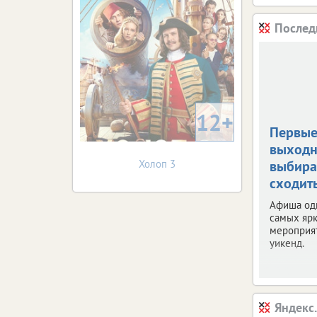
Послед
12+
Первые
выходн
Холоп 3
выбира
сходит
Афиша од
самых яр
мероприя
уикенд.
Яндекс