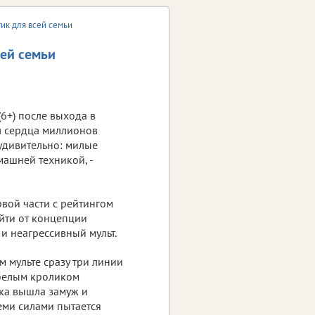
ик для всей семьи
сей семьи
(6+) после выхода в
л сердца миллионов
еудивительно: милые
ашней техникой, -
вой части с рейтингом
ойти от концепции
и неагрессивный мульт.
ом мульте сразу три линии
 белым кроликом
йка вышла замуж и
семи силами пытается