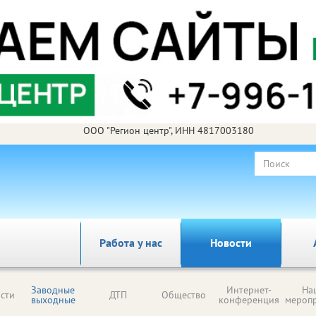
ООО "Регион центр", ИНН 4817003180
Работа у нас
Новости
Заводные
Интернет-
На
сти
ДТП
Общество
выходные
конференция
мероп