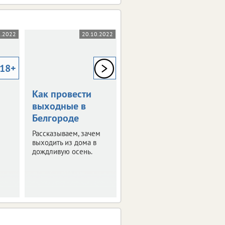
0.2022
20.10.2022
29.09.2022
18+
18+
18+
Как провести
Как провести
выходные в
последние
Белгороде
сентябрьские
выходные в
Рассказываем, зачем
Белгороде
выходить из дома в
дождливую осень.
Выбрали для вас
самые интересные
мероприятия.