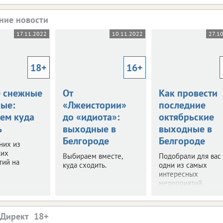
ние новости
17.11.2022
10.11.2022
27.1
18+
16+
 снежные
От
Как провести
ые:
«Лжеистории»
последние
ем куда
до «идиота»:
октябрьские
ь
выходные в
выходные в
Белгороде
Белгороде
них из
ких
Выбираем вместе,
Подобрали для вас
тий на
куда сходить.
одни из самых
интересных
мероприятий.
.Директ