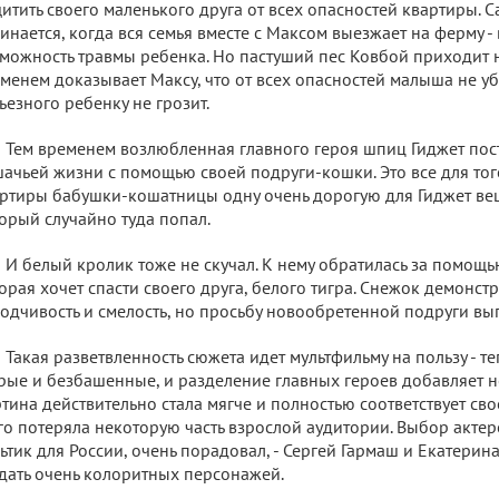
итить своего маленького друга от всех опасностей квартиры. 
инается, когда вся семья вместе с Максом выезжает на ферму - 
можность травмы ребенка. Но пастуший пес Ковбой приходит н
менем доказывает Максу, что от всех опасностей малыша не уб
ьезного ребенку не грозит.
Тем временем возлюбленная главного героя шпиц Гиджет пос
ачьей жизни с помощью своей подруги-кошки. Это все для тог
ртиры бабушки-кошатницы одну очень дорогую для Гиджет вещ
орый случайно туда попал.
И белый кролик тоже не скучал. К нему обратилась за помощь
орая хочет спасти своего друга, белого тигра. Снежок демонст
одчивость и смелость, но просьбу новообретенной подруги вы
Такая разветвленность сюжета идет мультфильму на пользу - те
рые и безбашенные, и разделение главных героев добавляет 
тина действительно стала мягче и полностью соответствует свое
го потеряла некоторую часть взрослой аудитории. Выбор актер
ьтик для России, очень порадовал, - Сергей Гармаш и Екатери
дать очень колоритных персонажей.