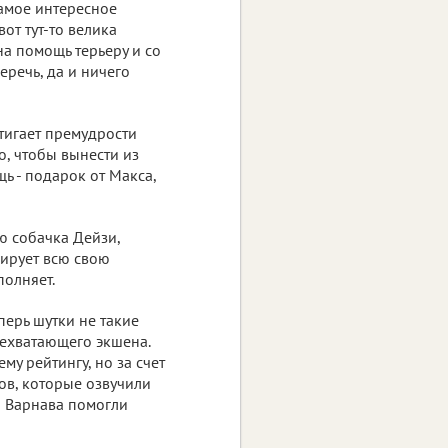
Самое интересное
вот тут-то велика
а помощь терьеру и со
еречь, да и ничего
тигает премудрости
о, чтобы вынести из
ь - подарок от Макса,
ю собачка Дейзи,
рирует всю свою
полняет.
перь шутки не такие
нехватающего экшена.
му рейтингу, но за счет
ов, которые озвучили
на Варнава помогли