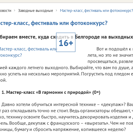
овости
Заводные выходные
Мастер-класс, фестиваль или фотоконкурс
стер-класс, фестиваль или фотоконкурс?
бираем вместе, куда сходить в Белгороде на выходных
16+
Вот и подошёл к
лета, но это не значи
просвещаться, развле
ией каждого летнего выходного. Выбирайте, что вам по душе, а
но успеть на несколько мероприятий. Погрустить под пледом 
ой.
1. Мастер-класс «В гармонии с природой» (0+)
Давно хотели обучиться интересной технике – «декупаж»? Ваш 
т раз откладывать точно не стоит. Ведь организаторы обещают,
ко, технику освоите быстро, научитесь декорировать изделия и
ель. Вообще, декупаж с французского – «вырезать». Чем не пов
ницы, бумагу и сбросить напряжение, копившееся неделю?