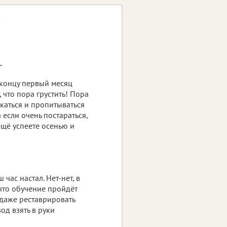
?
.
 концу первый месяц
т, что пора грустить! Пора
каться и пропитываться
 если очень постараться,
ещё успеете осенью и
час настал. Нет-нет, в
 что обучение пройдёт
 даже реставрировать
од взять в руки