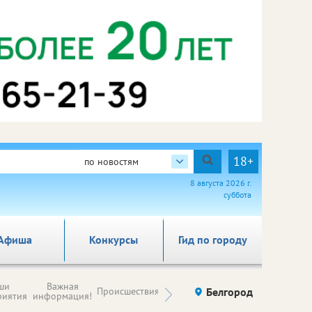
18+
по новостям
8 августа 2026 г.
суббота
Афиша
Конкурсы
Гид по городу
Новости
ши
Важная
Происшествия
Здоровье
Белгород
Ку
компаний (на
риятия
информация!
правах
рекламы)