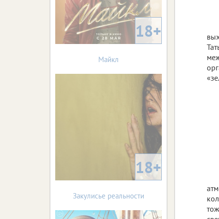
18+
вых
Тат
меж
Майкл
орг
«зе
18+
атм
Закулисье реальности
кол
тож
све