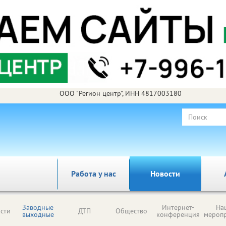
ООО "Регион центр", ИНН 4817003180
Работа у нас
Новости
Заводные
Интернет-
На
сти
ДТП
Общество
выходные
конференция
мероп