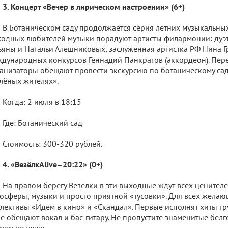
3. Концерт «Вечер в лирическом настроении» (6+)
В Ботаническом саду продолжается серия летних музыкальных
одных любителей музыки порадуют артисты филармонии: дуэт 
ьяны и Натальи Алешниковых, заслуженная артистка РФ Нина Гр
дународных конкурсов Геннадий Панкратов (аккордеон). Пер
анизаторы обещают провести экскурсию по ботаническому саду
лёных жителях».
Когда: 2 июля в 18:15
Где: Ботанический сад
Стоимость: 300-320 рублей.
4. «ВезёлкAlive–20:22» (0+)
На правом берегу Везёлки в эти выходные ждут всех цените
осферы, музыки и просто приятной «тусовки». Для всех желаю
лективы «Идем в кино» и «Скандал». Первые исполнят хиты гр
е обещают вокал и бас-гитару. Не пропустите знаменитые белг
жем воздухе.