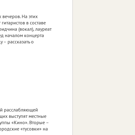
 вечеров. На этих
гитаристов в составе
идчина (вокал), лауреат
ед началом концерта
 – рассказать о
лей расслабляющей
щих выступят местные
уппы «Кино». Вторые –
ородские «тусовки» на