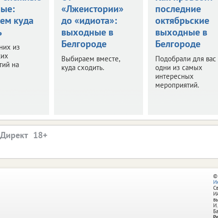
ые:
«Лжеистории»
последние
ем куда
до «идиота»:
октябрьские
ь
выходные в
выходные в
Белгороде
Белгороде
них из
ких
Выбираем вместе,
Подобрали для вас
тий на
куда сходить.
одни из самых
интересных
мероприятий.
.Директ
©
И
С
И
в
И.
Б
Р