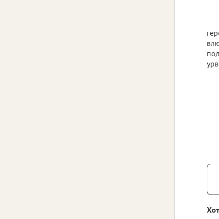
гер
влю
под
урв
Хот