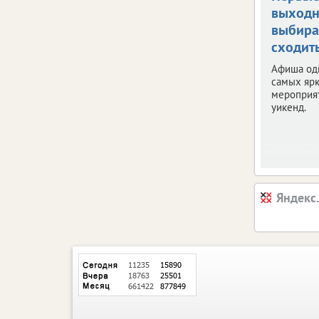
выходн
выбира
сходит
Афиша од
самых яр
мероприя
уикенд.
Яндекс