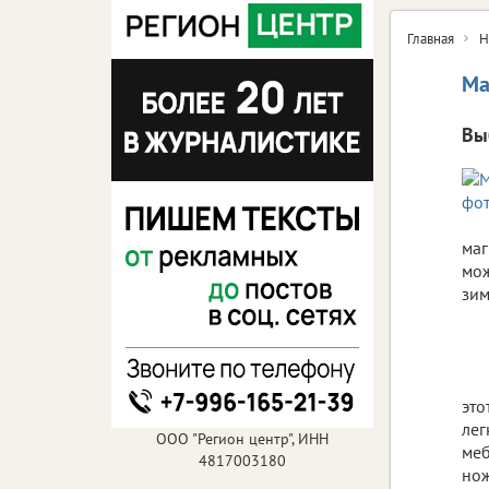
Главная
Н
Ма
Вы
маг
мож
зим
это
лег
ООО "Регион центр", ИНН
меб
4817003180
нож