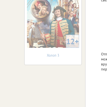
12+
Отп
Холоп 3
мож
вру
пер