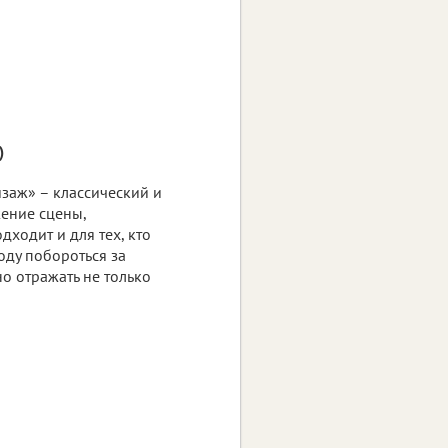
)
заж» – классический и
ение сцены,
ходит и для тех, кто
году побороться за
но отражать не только