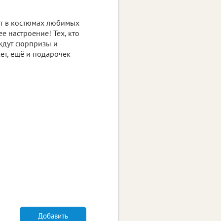
т в костюмах любимых
ее настроение! Тех, кто
 ждут сюрпризы и
ет, ещё и подарочек
Добавить