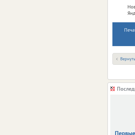
Нов
Янд
Печа
Вернуть
Послед
Первые