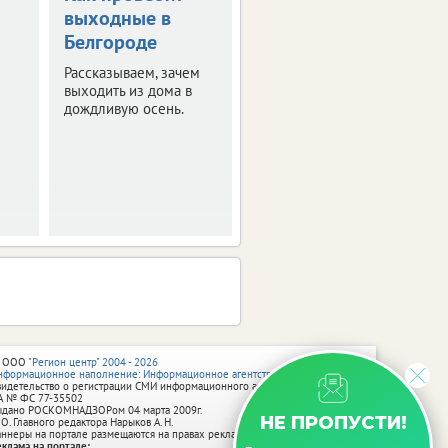
выходные в
последние
Белгороде
сентябрьские
выходные в
Рассказываем, зачем
Белгороде
выходить из дома в
дождливую осень.
Выбрали для вас
самые интересные
мероприятия.
 ООО
"Регион центр" 2004 - 2026
нформационное наполнение: Информационное агентство vRossii.ru
видетельство о регистрации СМИ информационного агентства vRossii.ru
А № ФС 77‑35502
ыдано РОСКОМНАДЗОРом 04 марта 2009г.
НЕ ПРОПУСТИ!
 О. Главного редактора Нарыков А. Н.
аннеры на портале размещаются на правах рекламы.
еклама на портале: