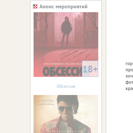
Анонс мероприятий
гор
18+
про
хоч
фот
Обсессия
кра