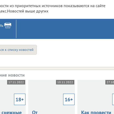
ости из приоритетных источников показываются на сайте
екс.Новостей выше других
ть
ся к списку новостей
ние новости
17.11.2022
10.11.2022
27.1
18+
16+
 снежные
От
Как провести