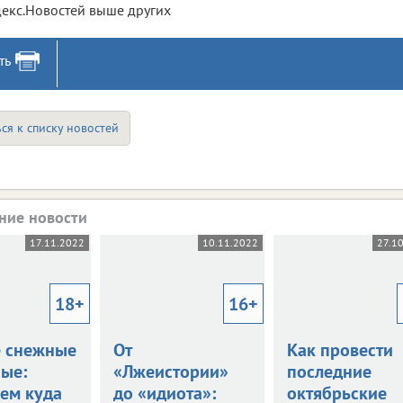
екс.Новостей выше других
ть
ся к списку новостей
ние новости
17.11.2022
10.11.2022
27.1
18+
16+
 снежные
От
Как провести
ые:
«Лжеистории»
последние
ем куда
до «идиота»:
октябрьские