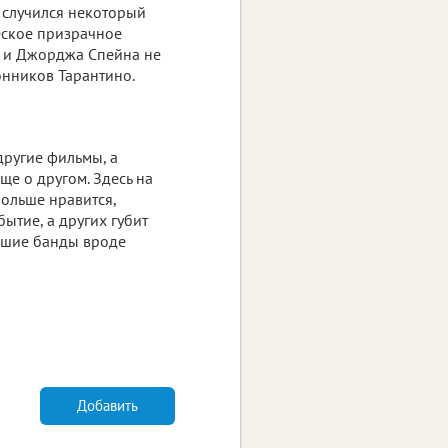
о случился некоторый
еское призрачное
а и Джорджа Спейна не
онников Тарантино.
другие фильмы, а
ще о другом. Здесь на
больше нравится,
ытие, а других губит
едшие банды вроде
Добавить