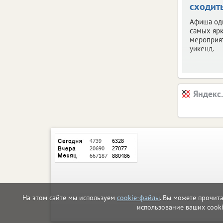
сходит
Афиша од
самых яр
мероприя
уикенд.
Яндекс
На этом сайте мы используем
cookie-файлы
. Вы можете прочит
использование ваших cook