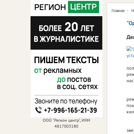
Главная
Н
"О
Де
пол
реж
нас
реж
пок
кин
ООО "Регион центр", ИНН
4817003180
зве