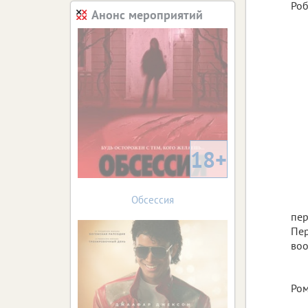
Роб
Анонс мероприятий
18+
Обсессия
пер
Пер
воо
Ром