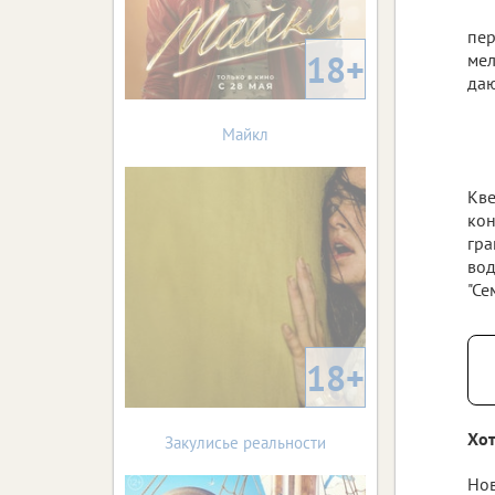
пер
18+
мел
даю
Майкл
Кве
кон
гра
вод
"Се
18+
Хот
Закулисье реальности
Нов