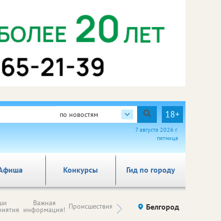
18+
по новостям
7 августа 2026 г.
пятница
Афиша
Конкурсы
Гид по городу
Новости
ши
Важная
Происшествия
Здоровье
Белгород
Ку
компаний (на
риятия
информация!
правах
рекламы)