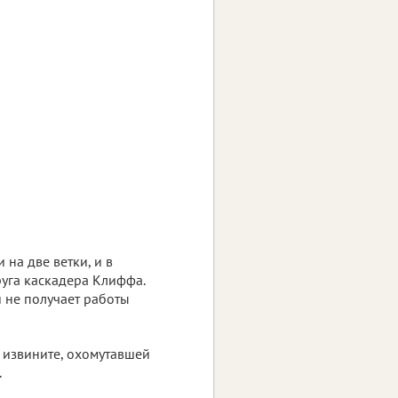
на две ветки, и в
руга каскадера Клиффа.
 не получает работы
, извините, охомутавшей
.