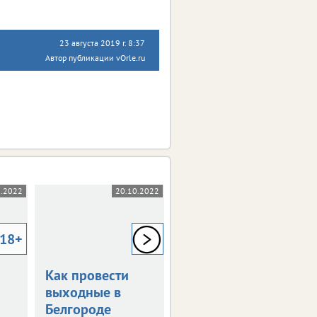
23 августа 2019 г. 8:37
Автор публикации vOrle.ru
0.2022
20.10.2022
29.09.2022
18+
18+
18+
Как провести
Как провести
выходные в
последние
Белгороде
сентябрьские