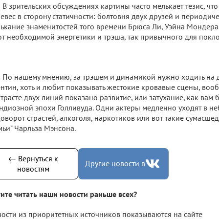
В зрительских обсуждениях картины часто мелькает тезис, чт
евес в сторону статичности: болтовня двух друзей и периодич
ькание знаменитостей того времени Брюса Ли, Уэйна Мондер
т необходимой энергетики и трэша, так привычного для покл
По нашему мнению, за трэшем и динамикой нужно ходить на 
нтин, хоть и любит показывать жестокие кровавые сцены, вооб
трасте двух линий показано развитие, или затухание, как вам 
ндиозной эпохи Голливуда. Одни актеры медленно уходят в неб
оворот страстей, алкоголя, наркотиков или вот такие сумасш
мьи" Чарльза Мэнсона.
← Вернуться к
Другие новости в
новостям
ите читать наши новости раньше всех?
ости из приоритетных источников показываются на сайте