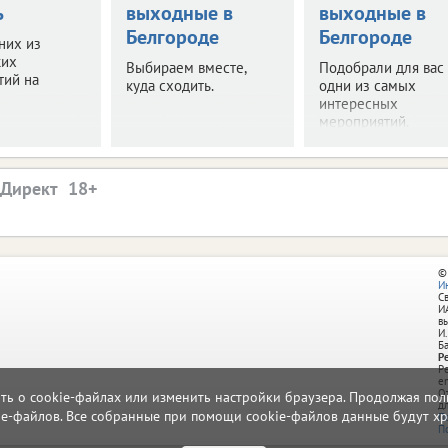
ь
выходные в
выходные в
Белгороде
Белгороде
них из
ких
Выбираем вместе,
Подобрали для вас
тий на
куда сходить.
одни из самых
интересных
мероприятий.
.Директ
©
И
С
И
в
И.
Б
Р
Р
e
О
ать о cookie-файлах или изменить настройки браузера. Продолжая поль
д
ie-файлов. Все собранные при помощи cookie-файлов данные будут хр
П
П