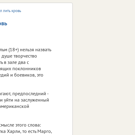
л лить кровь
овь
льм (18+) нельзя назвать
о душе творчество
ь в зале два с
тоящих поклонников
едий и боевиков, это
агают, предпоследний -
 и уйти на заслуженный
 американской
мысле этого слова:
ка Харли, то есть Марго,