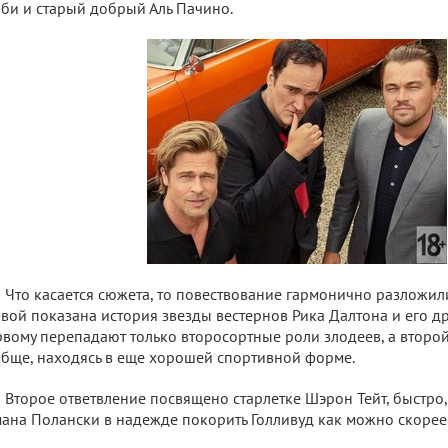
би и старый добрый Аль Пачино.
Что касается сюжета, то повествование гармонично разложили 
вой показана история звезды вестернов Рика Далтона и его д
вому перепадают только второсортные роли злодеев, а второй
бще, находясь в еще хорошей спортивной форме.
Второе ответвление посвящено старлетке Шэрон Тейт, быстро
ана Полански в надежде покорить Голливуд как можно скорее