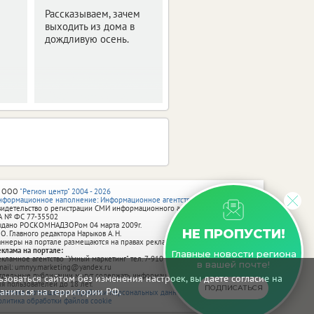
выходные в
Рассказываем, зачем
Белгороде
выходить из дома в
дождливую осень.
Выбрали для вас
самые интересные
мероприятия.
 ООО
"Регион центр" 2004 - 2026
нформационное наполнение: Информационное агентство vRossii.ru
видетельство о регистрации СМИ информационного агентства vRossii.ru
А № ФС 77‑35502
ыдано РОСКОМНАДЗОРом 04 марта 2009г.
НЕ ПРОПУСТИ!
 О. Главного редактора Нарыков А. Н.
аннеры на портале размещаются на правах рекламы.
еклама на портале:
Главные новости региона
екламное агентство "Умный маркетинг" тел. 7-910-267-70-40,
в вашей почте!
mail: umnyy.marketing@yandex.ru
тдельные публикации могут содержать информацию, не предназначенную
зоваться сайтом без изменения настроек, вы даете согласие на
ля пользователей до 18 лет.
ПОДПИСАТЬСЯ
аниться на территории РФ.
олитика в отношении обработки персональных данных
олитика обработки файлов cookie