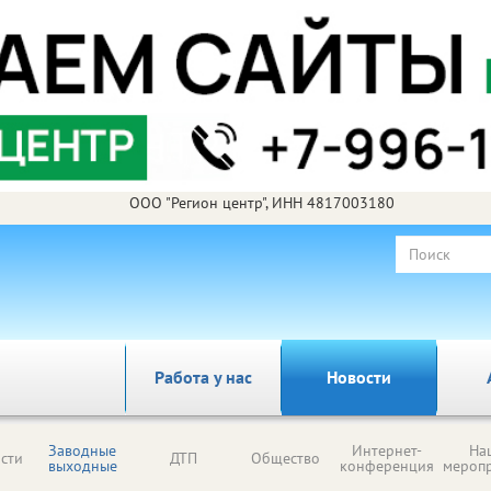
ООО "Регион центр", ИНН 4817003180
Работа у нас
Новости
Заводные
Интернет-
На
сти
ДТП
Общество
выходные
конференция
мероп