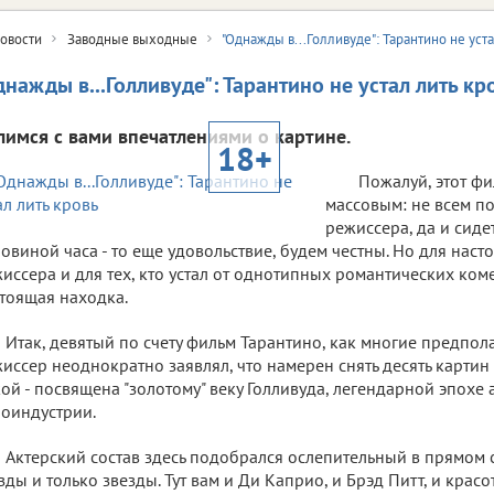
овости
Заводные выходные
"Однажды в...Голливуде": Тарантино не уста
днажды в...Голливуде": Тарантино не устал лить кр
лимся с вами впечатлениями о картине.
18+
Пожалуй, этот фи
массовым: не всем п
режиссера, да и сидет
овиной часа - то еще удовольствие, будем честны. Но для нас
иссера и для тех, кто устал от однотипных романтических ком
тоящая находка.
Итак, девятый по счету фильм Тарантино, как многие предпол
иссер неоднократно заявлял, что намерен снять десять картин
ой - посвящена "золотому" веку Голливуда, легендарной эпохе
оиндустрии.
Актерский состав здесь подобрался ослепительный в прямом с
зды и только звезды. Тут вам и Ди Каприо, и Брэд Питт, и красот