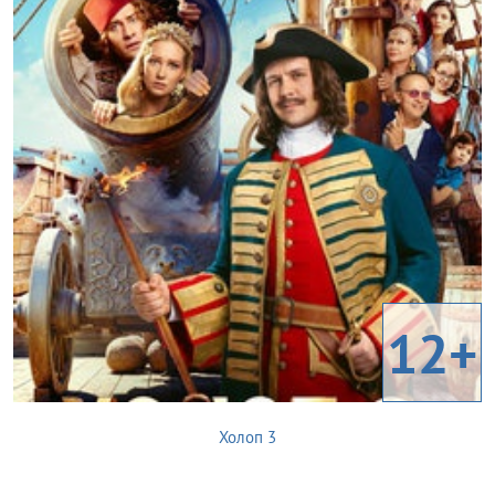
12+
Холоп 3