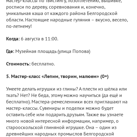
мастер-классы по твистингу, лозоплетению, вышивке,
росписи по дереву, соревнования и, конечно,
уникальная каша от каждого района Белгородской
области. Настоящие народные гуляния – вкусно, весело,
по-летнему!
Когда:
6 августа в 11:00.
Где:
Музейная площадь (улица Попова)
Стоимость:
бесплатно.
5. Мастер-класс «Лепим, творим, малюем» (0+)
Умеете делать игрушки из глины? А плести из шёлка или
ткать? Нет? Не беда, этому можно научиться (да ещё и
бесплатно). Мастера-ремесленники всех приглашают на
мастер-классы. Сувениры и поделки можно будет
оставить себе или подарить друзьям. Также вы узнаете
много новой интересной информации, например, о
старооскольской глиняной игрушке. Она – один из
древнейших народных промыслов Белгородской